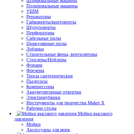
Шлифовальные машины
Полировальные машины
УШМ
Реноваторы
Гайковерты/винтоверты
Шуруповерты
Перфораторы
Сабельные пилы
Циркулярные пилы
Лобзики
Строительные фены, вентиляторы
Степлеры/Нейлеры
Фонари
Фрезеры
Тросы сантехнические
Пылесосы
Компрессоры
Аккумуляторные отвертки
Электрорубанки
Инструменты для творчества Maker X
Рабочие столы
Мойки высокого
давления
Мойки
Аксессуары для моек