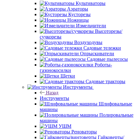
Культиваторы
Аэраторы
Кусторезы
Ножницы
Измельчители
Высоторезы/
сучкорезы
Воздуходувы
Садовые тележки
Опрыскиватели
Садовые пылесосы
Роботы-
газонокосилки
Щетки
Садовые тракторы
Инструменты
Назад
Инструменты
Шлифовальные
машины
Полировальные
машины
УШМ
Реноваторы
Гайковерты/