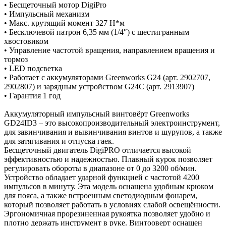
• Бесщеточный мотор DigiPro
• Импульсный механизм
• Макс. крутящий момент 327 Н*м
• Бесключевой патрон 6,35 мм (1/4″) с шестигранным
хвостовиком
• Управление частотой вращения, направлением вращения и
тормоз
• LED подсветка
• Работает с аккумуляторами Greenworks G24 (арт. 2902707,
2902807) и зарядным устройством G24С (арт. 2913907)
• Гарантия 1 год
Аккумуляторный импульсный винтовёрт Greenworks
GD24ID3 – это высокопроизводительный электроинструмент,
для завинчивания и вывинчивания винтов и шурупов, а также
для затягивания и отпуска гаек.
Бесщеточный двигатель DigiPRO отличается высокой
эффективностью и надежностью. Плавный курок позволяет
регулировать обороты в диапазоне от 0 до 3200 об/мин.
Устройство обладает ударной функцией с частотой 4200
импульсов в минуту. Эта модель оснащена удобным крюком
для пояса, а также встроенным светодиодным фонарем,
который позволяет работать в условиях слабой освещённости.
Эргономичная прорезиненная рукоятка позволяет удобно и
плотно держать инструмент в руке. Винтооверт оснащен