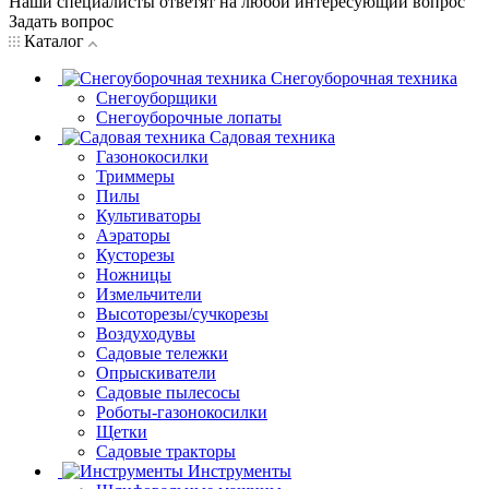
Наши специалисты ответят на любой интересующий вопрос
Задать вопрос
Каталог
Снегоуборочная техника
Снегоуборщики
Снегоуборочные лопаты
Садовая техника
Газонокосилки
Триммеры
Пилы
Культиваторы
Аэраторы
Кусторезы
Ножницы
Измельчители
Высоторезы/сучкорезы
Воздуходувы
Садовые тележки
Опрыскиватели
Садовые пылесосы
Роботы-газонокосилки
Щетки
Садовые тракторы
Инструменты