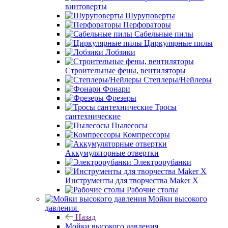
винтоверты
Шуруповерты
Перфораторы
Сабельные пилы
Циркулярные пилы
Лобзики
Строительные фены, вентиляторы
Степлеры/Нейлеры
Фонари
Фрезеры
Тросы
сантехнические
Пылесосы
Компрессоры
Аккумуляторные отвертки
Электрорубанки
Инструменты для творчества Maker X
Рабочие столы
Мойки высокого
давления
Назад
Мойки высокого давления