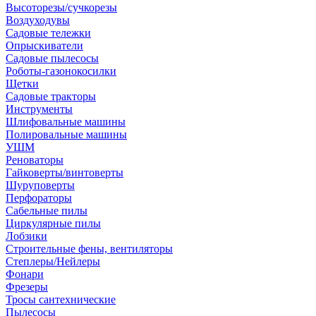
Высоторезы/сучкорезы
Воздуходувы
Садовые тележки
Опрыскиватели
Садовые пылесосы
Роботы-газонокосилки
Щетки
Садовые тракторы
Инструменты
Шлифовальные машины
Полировальные машины
УШМ
Реноваторы
Гайковерты/винтоверты
Шуруповерты
Перфораторы
Сабельные пилы
Циркулярные пилы
Лобзики
Строительные фены, вентиляторы
Степлеры/Нейлеры
Фонари
Фрезеры
Тросы сантехнические
Пылесосы