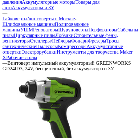
давления
Аккумуляторные моторы
Товары для
авто
Аккумуляторы и ЗУ
—
Гайковерты/винтоверты в Москве
Шлифовальные машины
Полировальные
машины
УШМ
Реноваторы
Шуруповерты
Перфораторы
Сабельны
пилы
Циркулярные пилы
Лобзики
Строительные фены,
вентиляторы
Степлеры/Нейлеры
Фонари
Фрезеры
Тросы
сантехнические
Пылесосы
Компрессоры
Аккумуляторные
отвертки
Электрорубанки
Инструменты для творчества Maker
X
Рабочие столы
—
Винтоверт импульсный аккумуляторный GREENWORKS
GD24ID3, 24V, бесщеточный, без аккумулятора и ЗУ