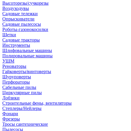
Высоторезы/сучкорезы
Воздуходувы
Садовые тележки
Опрыскиватели
Садовые пылесосы
Роботы-газонокосилки
Щетки
Садовые тракторы
Инструменты
Шлифовальные машины
Полировальные машины
УШМ
Реноваторы
Гайковерты/винтоверты
Шуруповерты
Перфораторы
Сабельные пилы
Циркулярные пилы
Лобзики
Строительные фены, вентиляторы
Степлеры/Нейлеры
Фонари
Фрезеры
Тросы сантехнические
Пылесосы