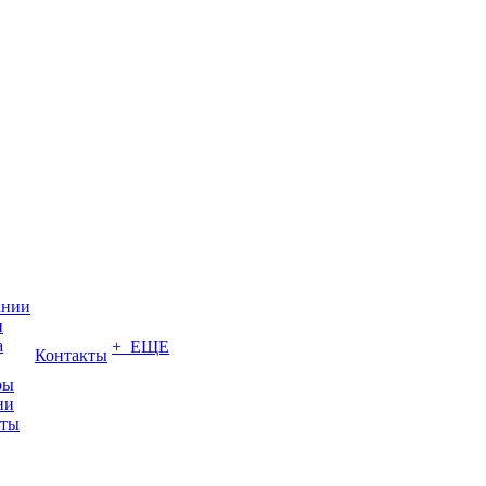
ании
и
а
+ ЕЩЕ
Контакты
ры
ии
иты