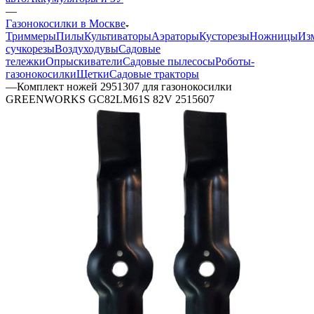
—
Газонокосилки в Москве
Триммеры
Пилы
Культиваторы
Аэраторы
Кусторезы
Ножницы
Из
сучкорезы
Воздуходувы
Садовые
тележки
Опрыскиватели
Садовые пылесосы
Роботы-
газонокосилки
Щетки
Садовые тракторы
—
Комплект ножей 2951307 для газонокосилки
GREENWORKS GC82LM61S 82V 2515607