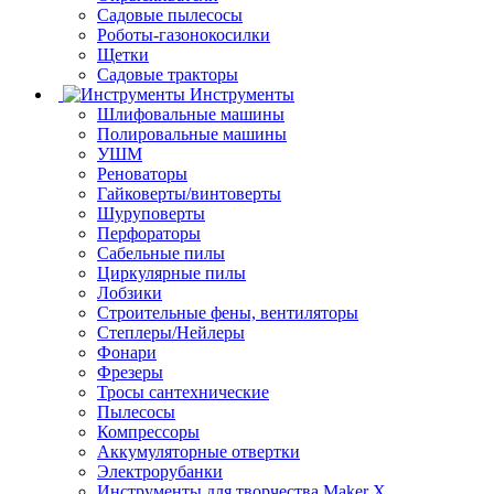
Садовые пылесосы
Роботы-газонокосилки
Щетки
Садовые тракторы
Инструменты
Шлифовальные машины
Полировальные машины
УШМ
Реноваторы
Гайковерты/винтоверты
Шуруповерты
Перфораторы
Сабельные пилы
Циркулярные пилы
Лобзики
Строительные фены, вентиляторы
Степлеры/Нейлеры
Фонари
Фрезеры
Тросы сантехнические
Пылесосы
Компрессоры
Аккумуляторные отвертки
Электрорубанки
Инструменты для творчества Maker X