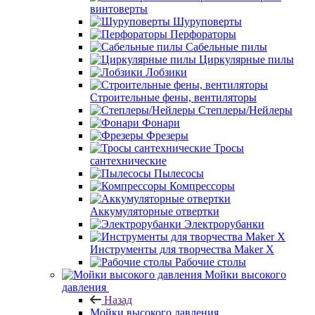
винтоверты
Шуруповерты
Перфораторы
Сабельные пилы
Циркулярные пилы
Лобзики
Строительные фены, вентиляторы
Степлеры/Нейлеры
Фонари
Фрезеры
Тросы
сантехнические
Пылесосы
Компрессоры
Аккумуляторные отвертки
Электрорубанки
Инструменты для творчества Maker X
Рабочие столы
Мойки высокого
давления
Назад
Мойки высокого давления