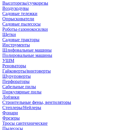
Высоторезы/сучкорезы
Воздуходувы
Садовые тележки
Опрыскиватели
Садовые пылесосы
Роботы-газонокосилки
Щетки
Садовые тракторы
Инструменты
Шлифовальные машины
Полировальные машины
УШМ
Реноваторы
Гайковерты/винтоверты
Шуруповерты
Перфораторы
Сабельные пилы
Циркулярные пилы
Лобзики
Строительные фены, вентиляторы
Степлеры/Нейлеры
Фонари
Фрезеры
Тросы сантехнические
Пылесосы