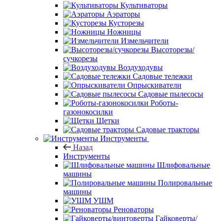
Культиваторы
Аэраторы
Кусторезы
Ножницы
Измельчители
Высоторезы/
сучкорезы
Воздуходувы
Садовые тележки
Опрыскиватели
Садовые пылесосы
Роботы-
газонокосилки
Щетки
Садовые тракторы
Инструменты
Назад
Инструменты
Шлифовальные
машины
Полировальные
машины
УШМ
Реноваторы
Гайковерты/