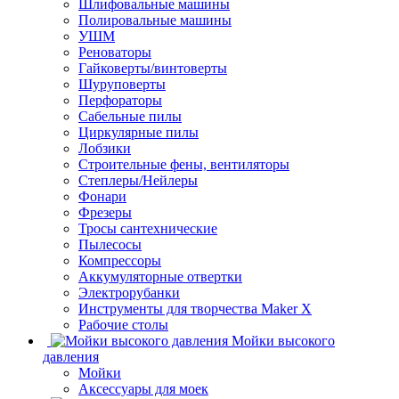
Шлифовальные машины
Полировальные машины
УШМ
Реноваторы
Гайковерты/винтоверты
Шуруповерты
Перфораторы
Сабельные пилы
Циркулярные пилы
Лобзики
Строительные фены, вентиляторы
Степлеры/Нейлеры
Фонари
Фрезеры
Тросы сантехнические
Пылесосы
Компрессоры
Аккумуляторные отвертки
Электрорубанки
Инструменты для творчества Maker X
Рабочие столы
Мойки высокого
давления
Мойки
Аксессуары для моек