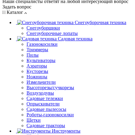
Наши специалисты ответят на любой интересующий вопрос
Задать вопрос
Каталог
Снегоуборочная техника
Снегоуборщики
Снегоуборочные лопаты
Садовая техника
Газонокосилки
Триммеры
Пилы
Культиваторы
Аэраторы
Кусторезы
Ножницы
Измельчители
Высоторезы/сучкорезы
Воздуходувы
Садовые тележки
Опрыскиватели
Садовые пылесосы
Роботы-газонокосилки
Щетки
Садовые тракторы
Инструменты