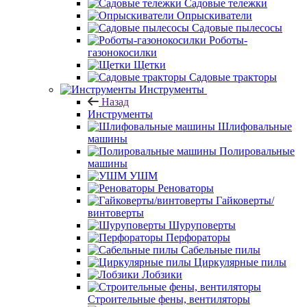
Садовые тележки
Опрыскиватели
Садовые пылесосы
Роботы-
газонокосилки
Щетки
Садовые тракторы
Инструменты
Назад
Инструменты
Шлифовальные
машины
Полировальные
машины
УШМ
Реноваторы
Гайковерты/
винтоверты
Шуруповерты
Перфораторы
Сабельные пилы
Циркулярные пилы
Лобзики
Строительные фены, вентиляторы