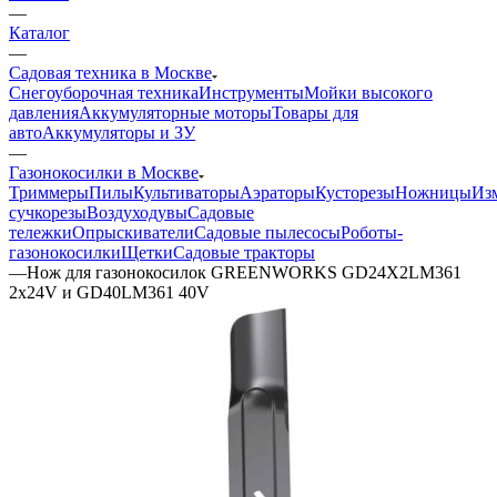
—
Каталог
—
Садовая техника в Москве
Снегоуборочная техника
Инструменты
Мойки высокого
давления
Аккумуляторные моторы
Товары для
авто
Аккумуляторы и ЗУ
—
Газонокосилки в Москве
Триммеры
Пилы
Культиваторы
Аэраторы
Кусторезы
Ножницы
Из
сучкорезы
Воздуходувы
Садовые
тележки
Опрыскиватели
Садовые пылесосы
Роботы-
газонокосилки
Щетки
Садовые тракторы
—
Нож для газонокосилок GREENWORKS GD24X2LM361
2х24V и GD40LM361 40V