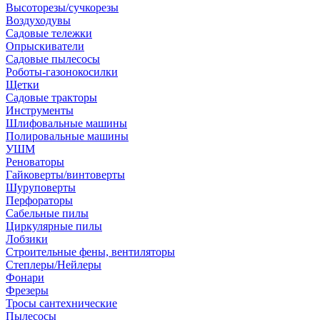
Высоторезы/сучкорезы
Воздуходувы
Садовые тележки
Опрыскиватели
Садовые пылесосы
Роботы-газонокосилки
Щетки
Садовые тракторы
Инструменты
Шлифовальные машины
Полировальные машины
УШМ
Реноваторы
Гайковерты/винтоверты
Шуруповерты
Перфораторы
Сабельные пилы
Циркулярные пилы
Лобзики
Строительные фены, вентиляторы
Степлеры/Нейлеры
Фонари
Фрезеры
Тросы сантехнические
Пылесосы