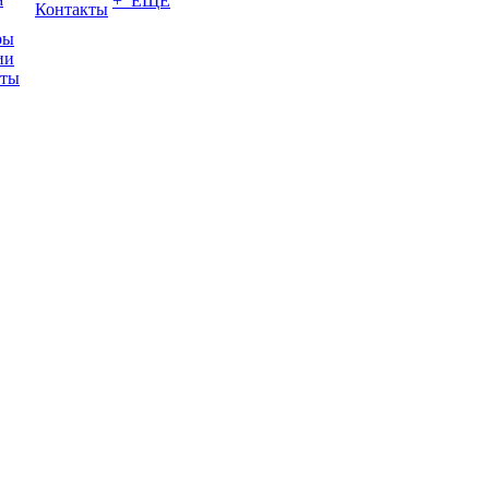
+ ЕЩЕ
Контакты
ры
ии
иты