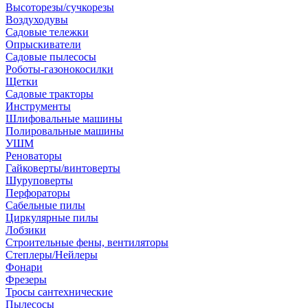
Высоторезы/сучкорезы
Воздуходувы
Садовые тележки
Опрыскиватели
Садовые пылесосы
Роботы-газонокосилки
Щетки
Садовые тракторы
Инструменты
Шлифовальные машины
Полировальные машины
УШМ
Реноваторы
Гайковерты/винтоверты
Шуруповерты
Перфораторы
Сабельные пилы
Циркулярные пилы
Лобзики
Строительные фены, вентиляторы
Степлеры/Нейлеры
Фонари
Фрезеры
Тросы сантехнические
Пылесосы