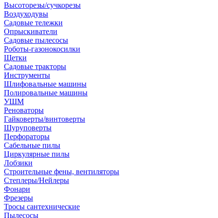
Высоторезы/сучкорезы
Воздуходувы
Садовые тележки
Опрыскиватели
Садовые пылесосы
Роботы-газонокосилки
Щетки
Садовые тракторы
Инструменты
Шлифовальные машины
Полировальные машины
УШМ
Реноваторы
Гайковерты/винтоверты
Шуруповерты
Перфораторы
Сабельные пилы
Циркулярные пилы
Лобзики
Строительные фены, вентиляторы
Степлеры/Нейлеры
Фонари
Фрезеры
Тросы сантехнические
Пылесосы