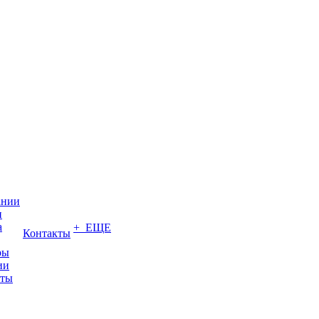
ании
и
а
+ ЕЩЕ
Контакты
ры
ии
иты