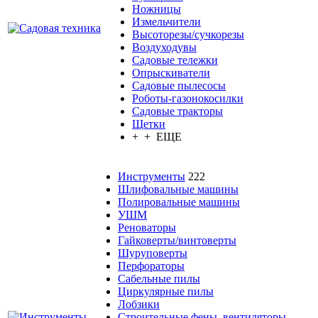
Ножницы
Измельчители
Высоторезы/сучкорезы
Воздуходувы
Садовые тележки
Опрыскиватели
Садовые пылесосы
Роботы-газонокосилки
Садовые тракторы
Щетки
+ + ЕЩЕ
Инструменты
222
Шлифовальные машины
Полировальные машины
УШМ
Реноваторы
Гайковерты/винтоверты
Шуруповерты
Перфораторы
Сабельные пилы
Циркулярные пилы
Лобзики
Строительные фены, вентиляторы