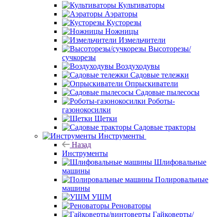
Культиваторы
Аэраторы
Кусторезы
Ножницы
Измельчители
Высоторезы/
сучкорезы
Воздуходувы
Садовые тележки
Опрыскиватели
Садовые пылесосы
Роботы-
газонокосилки
Щетки
Садовые тракторы
Инструменты
Назад
Инструменты
Шлифовальные
машины
Полировальные
машины
УШМ
Реноваторы
Гайковерты/