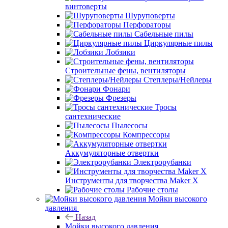
винтоверты
Шуруповерты
Перфораторы
Сабельные пилы
Циркулярные пилы
Лобзики
Строительные фены, вентиляторы
Степлеры/Нейлеры
Фонари
Фрезеры
Тросы
сантехнические
Пылесосы
Компрессоры
Аккумуляторные отвертки
Электрорубанки
Инструменты для творчества Maker X
Рабочие столы
Мойки высокого
давления
Назад
Мойки высокого давления