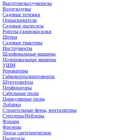
Высоторезы/сучкорезы
Воздуходувы
Садовые тележки
Опрыскиватели
Садовые пылесосы
Роботы-газонокосилки
Щетки
Садовые тракторы
Инструменты
Шлифовальные машины
Полировальные машины
УШМ
Реноваторы
Гайковерты/винтоверты
Шуруповерты
Перфораторы
Сабельные пилы
Циркулярные пилы
Лобзики
Строительные фены, вентиляторы
Степлеры/Нейлеры
Фонари
Фрезеры
Тросы сантехнические
Пылесосы