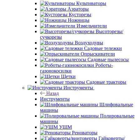
Культиваторы
Аэраторы
Кусторезы
Ножницы
Измельчители
Высоторезы/
сучкорезы
Воздуходувы
Садовые тележки
Опрыскиватели
Садовые пылесосы
Роботы-
газонокосилки
Щетки
Садовые тракторы
Инструменты
Назад
Инструменты
Шлифовальные
машины
Полировальные
машины
УШМ
Реноваторы
Гайковерты/