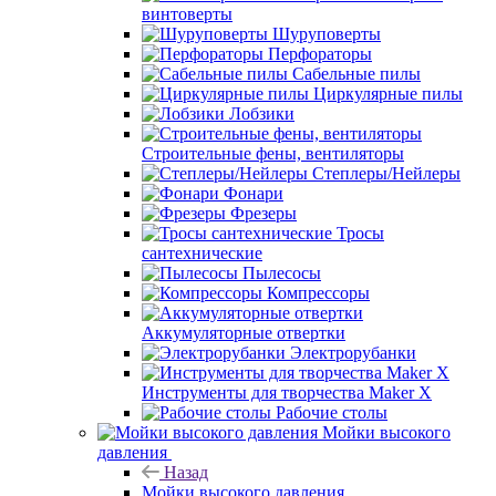
винтоверты
Шуруповерты
Перфораторы
Сабельные пилы
Циркулярные пилы
Лобзики
Строительные фены, вентиляторы
Степлеры/Нейлеры
Фонари
Фрезеры
Тросы
сантехнические
Пылесосы
Компрессоры
Аккумуляторные отвертки
Электрорубанки
Инструменты для творчества Maker X
Рабочие столы
Мойки высокого
давления
Назад
Мойки высокого давления