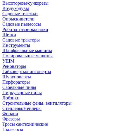
Высоторезы/сучкорезы
Воздуходувы
Садовые тележки
Опрыскиватели
Садовые пылесосы
Роботы-газонокосилки
Щетки
Садовые тракторы
Инструменты
Шлифовальные машины
Полировальные машины
УШМ
Реноваторы
Гайковерты/винтоверты
Шуруповерты
Перфораторы
Сабельные пилы
Циркулярные пилы
Лобзики
Строительные фены, вентиляторы
Степлеры/Нейлеры
Фонари
Фрезеры
Тросы сантехнические
Пылесосы