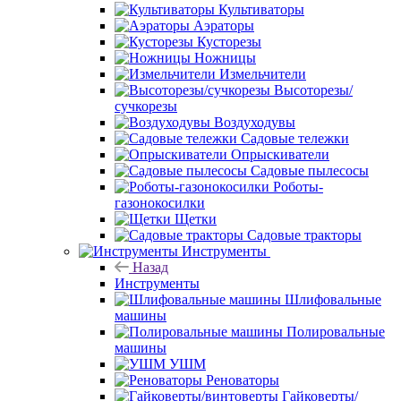
Культиваторы
Аэраторы
Кусторезы
Ножницы
Измельчители
Высоторезы/
сучкорезы
Воздуходувы
Садовые тележки
Опрыскиватели
Садовые пылесосы
Роботы-
газонокосилки
Щетки
Садовые тракторы
Инструменты
Назад
Инструменты
Шлифовальные
машины
Полировальные
машины
УШМ
Реноваторы
Гайковерты/