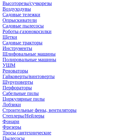
Высоторезы/сучкорезы
Воздуходувы
Садовые тележки
Опрыскиватели
Садовые пылесосы
Роботы-газонокосилки
Щетки
Садовые тракторы
Инструменты
Шлифовальные машины
Полировальные машины
УШМ
Реноваторы
Гайковерты/винтоверты
Шуруповерты
Перфораторы
Сабельные пилы
Циркулярные пилы
Лобзики
Строительные фены, вентиляторы
Степлеры/Нейлеры
Фонари
Фрезеры
Тросы сантехнические
Пылесосы