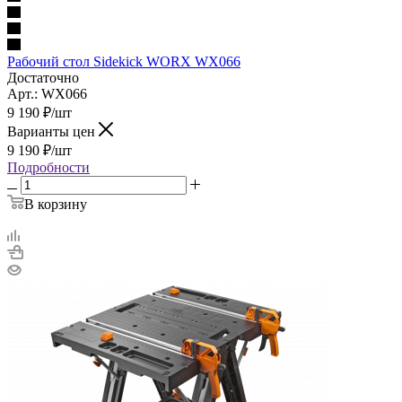
Рабочий стол Sidekick WORX WX066
Достаточно
Арт.: WX066
9 190
₽
/шт
Варианты цен
9 190
₽
/шт
Подробности
В корзину