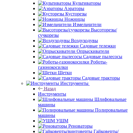
Культиваторы
Аэраторы
Кусторезы
Ножницы
Измельчители
Высоторезы/
сучкорезы
Воздуходувы
Садовые тележки
Опрыскиватели
Садовые пылесосы
Роботы-
газонокосилки
Щетки
Садовые тракторы
Инструменты
Назад
Инструменты
Шлифовальные
машины
Полировальные
машины
УШМ
Реноваторы
Гайковерты/