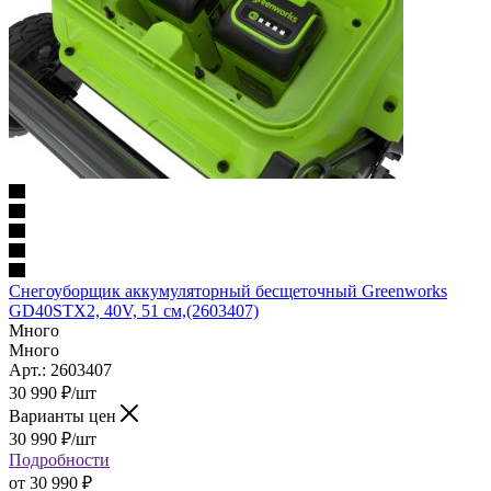
Снегоуборщик аккумуляторный бесщеточный Greenworks
GD40STX2, 40V, 51 см,(2603407)
Много
Много
Арт.: 2603407
30 990
₽
/шт
Варианты цен
30 990
₽
/шт
Подробности
от
30 990 ₽