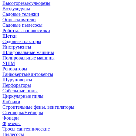
Высоторезы/сучкорезы
Воздуходувы
Садовые тележки
Опрыскиватели
Садовые пылесосы
Роботы-газонокосилки
Щетки
Садовые тракторы
Инструменты
Шлифовальные машины
Полировальные машины
УШМ
Реноваторы
Гайковерты/винтоверты
Шуруповерты
Перфораторы
Сабельные пилы
Циркулярные пилы
Лобзики
Строительные фены, вентиляторы
Степлеры/Нейлеры
Фонари
Фрезеры
Тросы сантехнические
Пылесосы