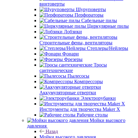
винтоверты
Шуруповерты
Перфораторы
Сабельные пилы
Циркулярные пилы
Лобзики
Строительные фены, вентиляторы
Степлеры/Нейлеры
Фонари
Фрезеры
Тросы
сантехнические
Пылесосы
Компрессоры
Аккумуляторные отвертки
Электрорубанки
Инструменты для творчества Maker X
Рабочие столы
Мойки высокого
давления
Назад
Мойки высокого давления