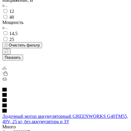
Напряжение, В
12
40
Мощность
14,5
25
Очистить фильтр
Показать
Лодочный мотор аккумуляторный GREENWORKS G40TM55,
40V, 25 кг, без аккумулятора и ЗУ
Много