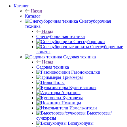
Каталог
Назад
Каталог
Снегоуборочная
техника
Назад
Снегоуборочная техника
Снегоуборщики
Снегоуборочные
лопаты
Садовая техника
Назад
Садовая техника
Газонокосилки
Триммеры
Пилы
Культиваторы
Аэраторы
Кусторезы
Ножницы
Измельчители
Высоторезы/
сучкорезы
Воздуходувы