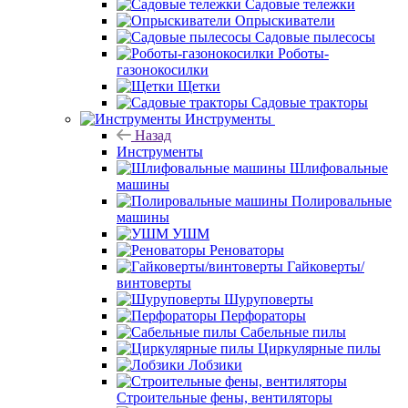
Садовые тележки
Опрыскиватели
Садовые пылесосы
Роботы-
газонокосилки
Щетки
Садовые тракторы
Инструменты
Назад
Инструменты
Шлифовальные
машины
Полировальные
машины
УШМ
Реноваторы
Гайковерты/
винтоверты
Шуруповерты
Перфораторы
Сабельные пилы
Циркулярные пилы
Лобзики
Строительные фены, вентиляторы