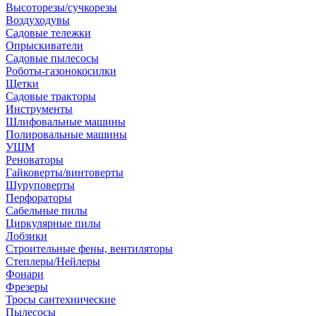
Высоторезы/сучкорезы
Воздуходувы
Садовые тележки
Опрыскиватели
Садовые пылесосы
Роботы-газонокосилки
Щетки
Садовые тракторы
Инструменты
Шлифовальные машины
Полировальные машины
УШМ
Реноваторы
Гайковерты/винтоверты
Шуруповерты
Перфораторы
Сабельные пилы
Циркулярные пилы
Лобзики
Строительные фены, вентиляторы
Степлеры/Нейлеры
Фонари
Фрезеры
Тросы сантехнические
Пылесосы