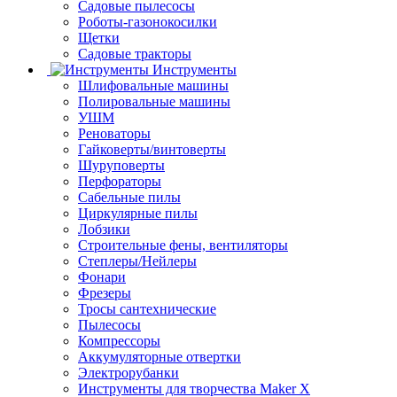
Садовые пылесосы
Роботы-газонокосилки
Щетки
Садовые тракторы
Инструменты
Шлифовальные машины
Полировальные машины
УШМ
Реноваторы
Гайковерты/винтоверты
Шуруповерты
Перфораторы
Сабельные пилы
Циркулярные пилы
Лобзики
Строительные фены, вентиляторы
Степлеры/Нейлеры
Фонари
Фрезеры
Тросы сантехнические
Пылесосы
Компрессоры
Аккумуляторные отвертки
Электрорубанки
Инструменты для творчества Maker X