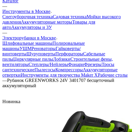
Каталог
—
Инструменты в Москве
Снегоуборочная техника
Садовая техника
Мойки высокого
давления
Аккумуляторные моторы
Товары для
авто
Аккумуляторы и ЗУ
—
Электрорубанки в Москве
Шлифовальные машины
Полировальные
машины
УШМ
Реноваторы
Гайковерты/
винтоверты
Шуруповерты
Перфораторы
Сабельные
пилы
Циркулярные пилы
Лобзики
Строительные фены,
вентиляторы
Степлеры/Нейлеры
Фонари
Фрезеры
Тросы
сантехнические
Пылесосы
Компрессоры
Аккумуляторные
отвертки
Инструменты для творчества Maker X
Рабочие столы
—
Рубанок GREENWORKS 24V 3401707 бесщеточный
аккумуляторный
Новинка