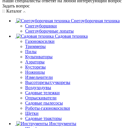
Наши специалисты ответят на любой интересующий вопрос
Задать вопрос
Каталог
Снегоуборочная техника
Снегоуборщики
Снегоуборочные лопаты
Садовая техника
Газонокосилки
Триммеры
Пилы
Культиваторы
Аэраторы
Кусторезы
Ножницы
Измельчители
Высоторезы/сучкорезы
Воздуходувы
Садовые тележки
Опрыскиватели
Садовые пылесосы
Роботы-газонокосилки
Щетки
Садовые тракторы
Инструменты