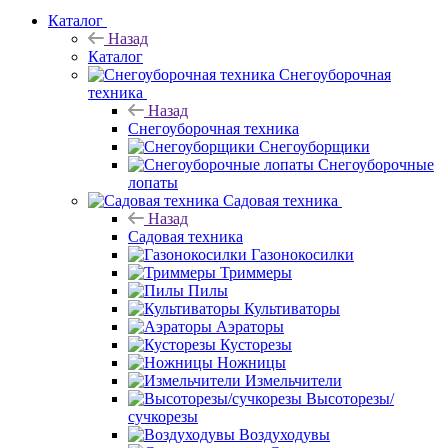
Каталог
Назад
Каталог
Снегоуборочная
техника
Назад
Снегоуборочная техника
Снегоуборщики
Снегоуборочные
лопаты
Садовая техника
Назад
Садовая техника
Газонокосилки
Триммеры
Пилы
Культиваторы
Аэраторы
Кусторезы
Ножницы
Измельчители
Высоторезы/
сучкорезы
Воздуходувы