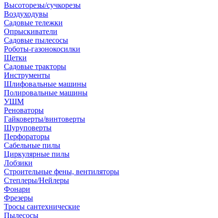
Высоторезы/сучкорезы
Воздуходувы
Садовые тележки
Опрыскиватели
Садовые пылесосы
Роботы-газонокосилки
Щетки
Садовые тракторы
Инструменты
Шлифовальные машины
Полировальные машины
УШМ
Реноваторы
Гайковерты/винтоверты
Шуруповерты
Перфораторы
Сабельные пилы
Циркулярные пилы
Лобзики
Строительные фены, вентиляторы
Степлеры/Нейлеры
Фонари
Фрезеры
Тросы сантехнические
Пылесосы