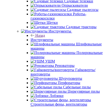
Садовые тележки
Опрыскиватели
Садовые пылесосы
Роботы-
газонокосилки
Щетки
Садовые тракторы
Инструменты
Назад
Инструменты
Шлифовальные
машины
Полировальные
машины
УШМ
Реноваторы
Гайковерты/
винтоверты
Шуруповерты
Перфораторы
Сабельные пилы
Циркулярные пилы
Лобзики
Строительные фены, вентиляторы