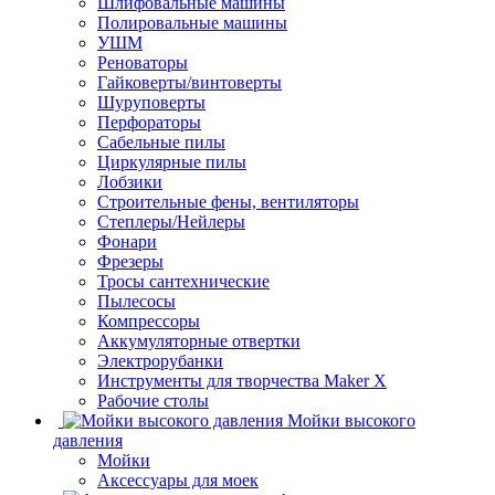
Шлифовальные машины
Полировальные машины
УШМ
Реноваторы
Гайковерты/винтоверты
Шуруповерты
Перфораторы
Сабельные пилы
Циркулярные пилы
Лобзики
Строительные фены, вентиляторы
Степлеры/Нейлеры
Фонари
Фрезеры
Тросы сантехнические
Пылесосы
Компрессоры
Аккумуляторные отвертки
Электрорубанки
Инструменты для творчества Maker X
Рабочие столы
Мойки высокого
давления
Мойки
Аксессуары для моек