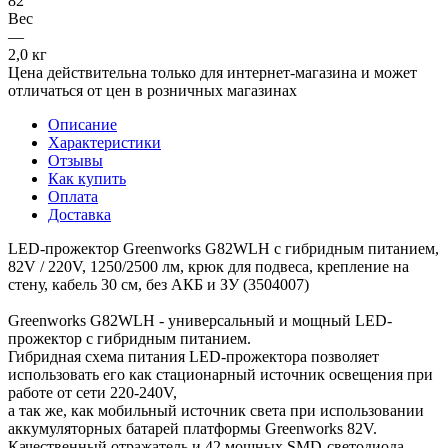
82
Вес
—
2,0 кг
Цена действительна только для интернет-магазина и может
отличаться от цен в розничных магазинах
Описание
Характеристики
Отзывы
Как купить
Оплата
Доставка
LED-прожектор Greenworks G82WLH с гибридным питанием,
82V / 220V, 1250/2500 лм, крюк для подвеса, крепление на
стену, кабель 30 см, без АКБ и ЗУ (3504007)
Greenworks G82WLH - универсальный и мощный LED-
прожектор с гибридным питанием.
Гибридная схема питания LED-прожектора позволяет
использовать его как стационарный источник освещения при
работе от сети 220-240V,
а так же, как мобильный источник света при использовании
аккумуляторных батарей платформы Greenworks 82V.
Качественный отражатель и 42 мощных SMD-светодиода