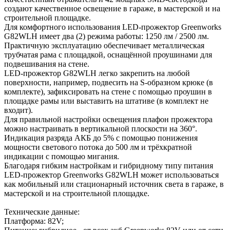
создают качественное освещение в гараже, в мастерской и на
строительной площадке.
Для комфортного использования LED-прожектор Greenworks
G82WLH имеет два (2) режима работы: 1250 лм / 2500 лм.
Практичную эксплуатацию обеспечивает металлическая
трубчатая рама с площадкой, оснащённой проушинами для
подвешивания на стене.
LED-прожектор G82WLH легко закрепить на любой
поверхности, например, подвесить на S-образном крюке (в
комплекте), зафиксировать на стене с помощью проушин в
площадке рамы или выставить на штативе (в комплект не
входит).
Для правильной настройки освещения плафон прожектора
можно настраивать в вертикальной плоскости на 360°.
Индикация разряда АКБ до 5% с помощью понижения
мощности светового потока до 500 лм и трёхкратной
индикации с помощью мигания.
Благодаря гибким настройкам и гибридному типу питания
LED-прожектор Greenworks G82WLH может использоваться
как мобильный или стационарный источник света в гараже, в
мастерской и на строительной площадке.
Технические данные:
Платформа: 82V;