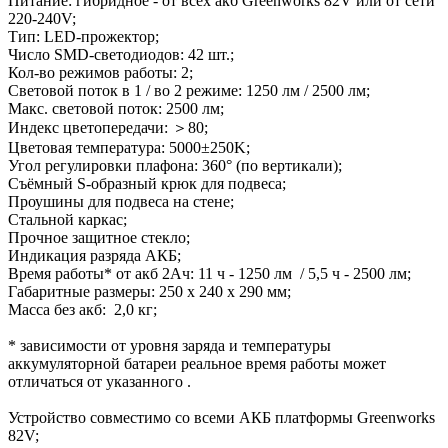
Питание: гибридное - от всех акб Greenworks 82V или от сети
220-240V;
Тип: LED-прожектор;
Число SMD-светодиодов: 42 шт.;
Кол-во режимов работы: 2;
Световой поток в 1 / во 2 режиме: 1250 лм / 2500 лм;
Макс. световой поток: 2500 лм;
Индекс цветопередачи: ＞80;
Цветовая температура: 5000±250K;
Угол регулировки плафона: 360° (по вертикали);
Съёмный S-образный крюк для подвеса;
Проушины для подвеса на стене;
Стальной каркас;
Прочное защитное стекло;
Индикация разряда АКБ;
Время работы* от акб 2Ач: 11 ч - 1250 лм / 5,5 ч - 2500 лм;
Габаритные размеры: 250 х 240 х 290 мм;
Масса без акб: 2,0 кг;
* зависимости от уровня заряда и температуры
аккумуляторной батареи реальное время работы может
отличаться от указанного .
Устройство совместимо со всеми АКБ платформы Greenworks
82V;