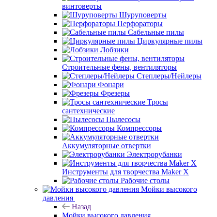
винтоверты
Шуруповерты
Перфораторы
Сабельные пилы
Циркулярные пилы
Лобзики
Строительные фены, вентиляторы
Степлеры/Нейлеры
Фонари
Фрезеры
Тросы
сантехнические
Пылесосы
Компрессоры
Аккумуляторные отвертки
Электрорубанки
Инструменты для творчества Maker X
Рабочие столы
Мойки высокого
давления
Назад
Мойки высокого давления