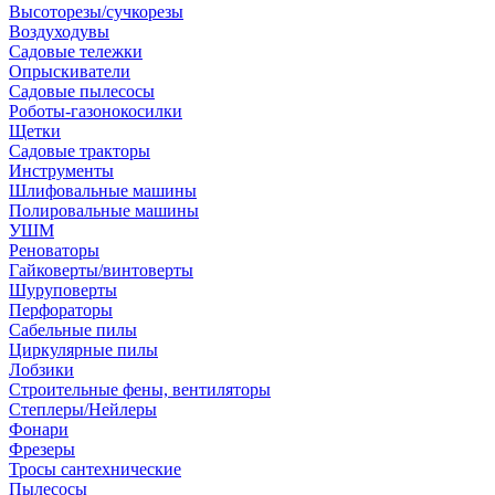
Высоторезы/сучкорезы
Воздуходувы
Садовые тележки
Опрыскиватели
Садовые пылесосы
Роботы-газонокосилки
Щетки
Садовые тракторы
Инструменты
Шлифовальные машины
Полировальные машины
УШМ
Реноваторы
Гайковерты/винтоверты
Шуруповерты
Перфораторы
Сабельные пилы
Циркулярные пилы
Лобзики
Строительные фены, вентиляторы
Степлеры/Нейлеры
Фонари
Фрезеры
Тросы сантехнические
Пылесосы