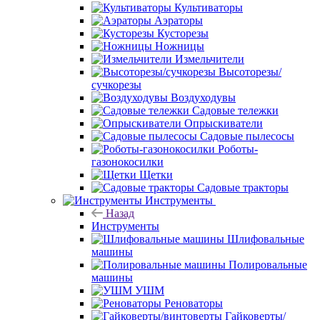
Культиваторы
Аэраторы
Кусторезы
Ножницы
Измельчители
Высоторезы/
сучкорезы
Воздуходувы
Садовые тележки
Опрыскиватели
Садовые пылесосы
Роботы-
газонокосилки
Щетки
Садовые тракторы
Инструменты
Назад
Инструменты
Шлифовальные
машины
Полировальные
машины
УШМ
Реноваторы
Гайковерты/