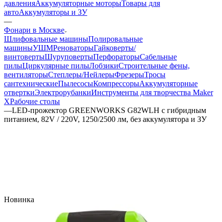
давления
Аккумуляторные моторы
Товары для
авто
Аккумуляторы и ЗУ
—
Фонари в Москве
Шлифовальные машины
Полировальные
машины
УШМ
Реноваторы
Гайковерты/
винтоверты
Шуруповерты
Перфораторы
Сабельные
пилы
Циркулярные пилы
Лобзики
Строительные фены,
вентиляторы
Степлеры/Нейлеры
Фрезеры
Тросы
сантехнические
Пылесосы
Компрессоры
Аккумуляторные
отвертки
Электрорубанки
Инструменты для творчества Maker
X
Рабочие столы
—
LED-прожектор GREENWORKS G82WLH с гибридным
питанием, 82V / 220V, 1250/2500 лм, без аккумулятора и ЗУ
Новинка