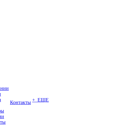
ании
и
а
+ ЕЩЕ
Контакты
ры
ии
иты