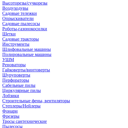
Высоторезы/сучкорезы
Воздуходувы
Садовые тележки
Опрыскиватели
Садовые пылесосы
Роботы-газонокосилки
Щетки
Садовые тракторы
Инструменты
Шлифовальные машины
Полировальные машины
УШМ
Реноваторы
Гайковерты/винтоверты
Шуруповерты
Перфораторы
Сабельные пилы
Циркулярные пилы
Лобзики
Строительные фены, вентиляторы
Степлеры/Нейлеры
Фонари
Фрезеры
Тросы сантехнические
Пылесосы