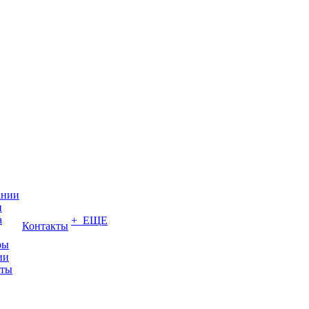
ании
и
а
+ ЕЩЕ
Контакты
ры
ии
иты