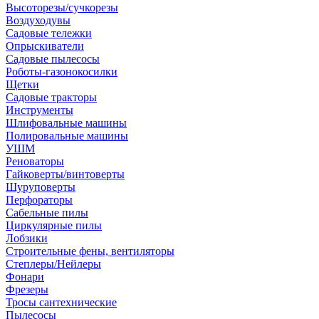
Высоторезы/сучкорезы
Воздуходувы
Садовые тележки
Опрыскиватели
Садовые пылесосы
Роботы-газонокосилки
Щетки
Садовые тракторы
Инструменты
Шлифовальные машины
Полировальные машины
УШМ
Реноваторы
Гайковерты/винтоверты
Шуруповерты
Перфораторы
Сабельные пилы
Циркулярные пилы
Лобзики
Строительные фены, вентиляторы
Степлеры/Нейлеры
Фонари
Фрезеры
Тросы сантехнические
Пылесосы