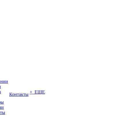
ании
и
а
+ ЕЩЕ
Контакты
ры
ии
иты