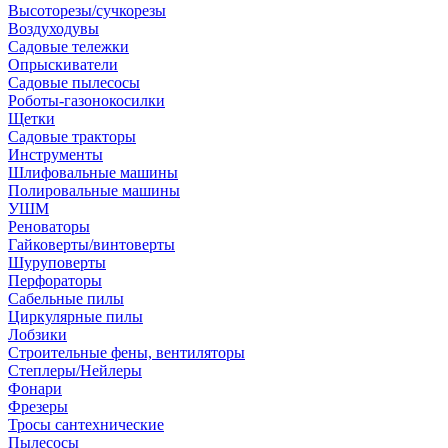
Высоторезы/сучкорезы
Воздуходувы
Садовые тележки
Опрыскиватели
Садовые пылесосы
Роботы-газонокосилки
Щетки
Садовые тракторы
Инструменты
Шлифовальные машины
Полировальные машины
УШМ
Реноваторы
Гайковерты/винтоверты
Шуруповерты
Перфораторы
Сабельные пилы
Циркулярные пилы
Лобзики
Строительные фены, вентиляторы
Степлеры/Нейлеры
Фонари
Фрезеры
Тросы сантехнические
Пылесосы