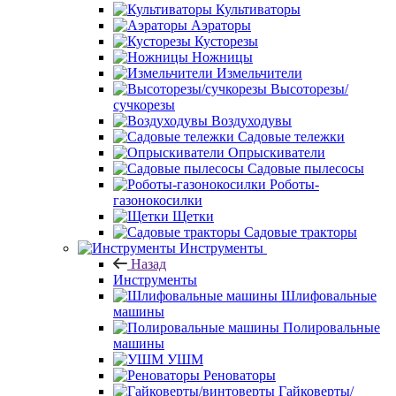
Культиваторы
Аэраторы
Кусторезы
Ножницы
Измельчители
Высоторезы/
сучкорезы
Воздуходувы
Садовые тележки
Опрыскиватели
Садовые пылесосы
Роботы-
газонокосилки
Щетки
Садовые тракторы
Инструменты
Назад
Инструменты
Шлифовальные
машины
Полировальные
машины
УШМ
Реноваторы
Гайковерты/