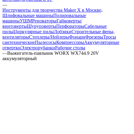
—
Инструменты для творчества Maker X в Москве
Шлифовальные машины
Полировальные
машины
УШМ
Реноваторы
Гайковерты/
винтоверты
Шуруповерты
Перфораторы
Сабельные
пилы
Циркулярные пилы
Лобзики
Строительные фены,
вентиляторы
Степлеры/Нейлеры
Фонари
Фрезеры
Тросы
сантехнические
Пылесосы
Компрессоры
Аккумуляторные
отвертки
Электрорубанки
Рабочие столы
—
Выжигатель-паяльник WORX WX744.9 20V
аккумуляторный