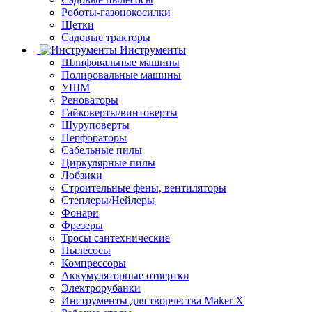
Роботы-газонокосилки
Щетки
Садовые тракторы
Инструменты
Шлифовальные машины
Полировальные машины
УШМ
Реноваторы
Гайковерты/винтоверты
Шуруповерты
Перфораторы
Сабельные пилы
Циркулярные пилы
Лобзики
Строительные фены, вентиляторы
Степлеры/Нейлеры
Фонари
Фрезеры
Тросы сантехнические
Пылесосы
Компрессоры
Аккумуляторные отвертки
Электрорубанки
Инструменты для творчества Maker X