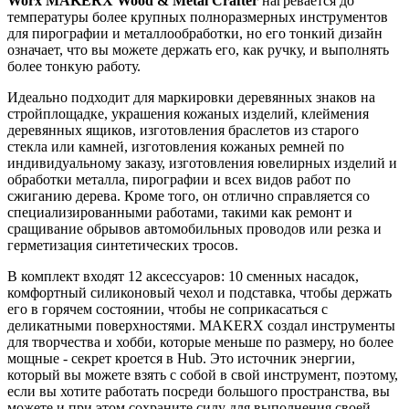
Worx MAKERX Wood & Metal Crafter
нагревается до
температуры более крупных полноразмерных инструментов
для пирографии и металлообработки, но его тонкий дизайн
означает, что вы можете держать его, как ручку, и выполнять
более тонкую работу.
Идеально подходит для маркировки деревянных знаков на
стройплощадке, украшения кожаных изделий, клеймения
деревянных ящиков, изготовления браслетов из старого
стекла или камней, изготовления кожаных ремней по
индивидуальному заказу, изготовления ювелирных изделий и
обработки металла, пирографии и всех видов работ по
сжиганию дерева. Кроме того, он отлично справляется со
специализированными работами, такими как ремонт и
сращивание обрывов автомобильных проводов или резка и
герметизация синтетических тросов.
В комплект входят 12 аксессуаров: 10 сменных насадок,
комфортный силиконовый чехол и подставка, чтобы держать
его в горячем состоянии, чтобы не соприкасаться с
деликатными поверхностями. MAKERX создал инструменты
для творчества и хобби, которые меньше по размеру, но более
мощные - секрет кроется в Hub. Это источник энергии,
который вы можете взять с собой в свой инструмент, поэтому,
если вы хотите работать посреди большого пространства, вы
можете и при этом сохраните силу для выполнения своей