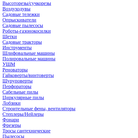
Высоторезы/сучкорезы
Воздуходувы
Садовые тележки
Опрыскиватели
Садовые пылесосы
Роботы-газонокосилки
Щетки
Садовые тракторы
Инструменты
Шлифовальные машины
Полировальные машины
УШМ
Реноваторы
Гайковерты/винтоверты
Шуруповерты
Перфораторы
Сабельные пилы
Циркулярные пилы
Лобзики
Строительные фены, вентиляторы
Степлеры/Нейлеры
Фонари
Фрезеры
Тросы сантехнические
Пылесосы