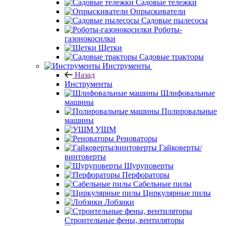
Садовые тележки
Опрыскиватели
Садовые пылесосы
Роботы-
газонокосилки
Щетки
Садовые тракторы
Инструменты
Назад
Инструменты
Шлифовальные
машины
Полировальные
машины
УШМ
Реноваторы
Гайковерты/
винтоверты
Шуруповерты
Перфораторы
Сабельные пилы
Циркулярные пилы
Лобзики
Строительные фены, вентиляторы