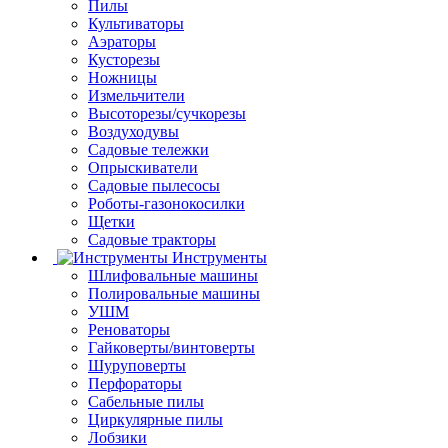
Пилы
Культиваторы
Аэраторы
Кусторезы
Ножницы
Измельчители
Высоторезы/сучкорезы
Воздуходувы
Садовые тележки
Опрыскиватели
Садовые пылесосы
Роботы-газонокосилки
Щетки
Садовые тракторы
Инструменты
Шлифовальные машины
Полировальные машины
УШМ
Реноваторы
Гайковерты/винтоверты
Шуруповерты
Перфораторы
Сабельные пилы
Циркулярные пилы
Лобзики