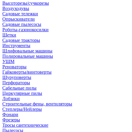
Высоторезы/сучкорезы
Воздуходувы
Садовые тележки
Опрыскиватели
Садовые пылесосы
Роботы-газонокосилки
Щетки
Садовые тракторы
Инструменты
Шлифовальные машины
Полировальные машины
УШМ
Реноваторы
Гайковерты/винтоверты
Шуруповерты
Перфораторы
Сабельные пилы
Циркулярные пилы
Лобзики
Строительные фены, вентиляторы
Степлеры/Нейлеры
Фонари
Фрезеры
Тросы сантехнические
Пылесосы