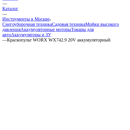
—
Каталог
—
Инструменты в Москве
Снегоуборочная техника
Садовая техника
Мойки высокого
давления
Аккумуляторные моторы
Товары для
авто
Аккумуляторы и ЗУ
—
Краскопульт WORX WX742.9 20V аккумуляторный