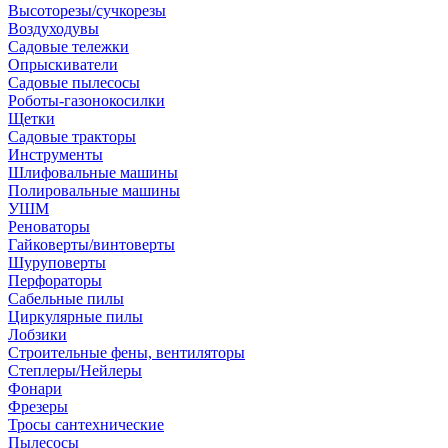
Высоторезы/сучкорезы
Воздуходувы
Садовые тележки
Опрыскиватели
Садовые пылесосы
Роботы-газонокосилки
Щетки
Садовые тракторы
Инструменты
Шлифовальные машины
Полировальные машины
УШМ
Реноваторы
Гайковерты/винтоверты
Шуруповерты
Перфораторы
Сабельные пилы
Циркулярные пилы
Лобзики
Строительные фены, вентиляторы
Степлеры/Нейлеры
Фонари
Фрезеры
Тросы сантехнические
Пылесосы