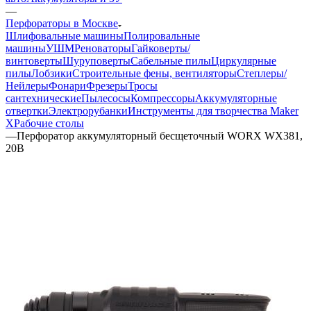
—
Перфораторы в Москве
Шлифовальные машины
Полировальные
машины
УШМ
Реноваторы
Гайковерты/
винтоверты
Шуруповерты
Сабельные пилы
Циркулярные
пилы
Лобзики
Строительные фены, вентиляторы
Степлеры/
Нейлеры
Фонари
Фрезеры
Тросы
сантехнические
Пылесосы
Компрессоры
Аккумуляторные
отвертки
Электрорубанки
Инструменты для творчества Maker
X
Рабочие столы
—
Перфоратор аккумуляторный бесщеточный WORX WX381,
20В