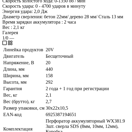
Скорость холостого хода: 0-1350 об / мин
Скорость удара: 0 - 4700 ударов в минуту
Энергия удара: 2,0 Дж
Диаметр сверления: бетон 22мм/ дерево 28 мм/ Сталь 13 мм
Время зарядки аккумулятора : 2 часа
Вес : 2,1 кг
Галерея
1/0
—
Линейка продуктов
20V
Двигатель
Бесщеточный
Напряжение, В
20
Длина, мм
440
Ширина, мм
158
Высота, мм
292
Гарантия
2 года + 1 год при регистрации
Вес, кг
2,1
Вес (брутто), кг
2,7
Размер упаковки, см
30х22х10,5
EAN-код
6925387194651
Перфоратор аккумуляторный WX381.9
3шт. сверла SDS (8мм, 10мм, 12мм),
Комплектация
Коробка