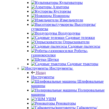
Культиваторы
Аэраторы
Кусторезы
Ножницы
Измельчители
Высоторезы/
сучкорезы
Воздуходувы
Садовые тележки
Опрыскиватели
Садовые пылесосы
Роботы-
газонокосилки
Щетки
Садовые тракторы
Инструменты
Назад
Инструменты
Шлифовальные
машины
Полировальные
машины
УШМ
Реноваторы
Гайковерты/