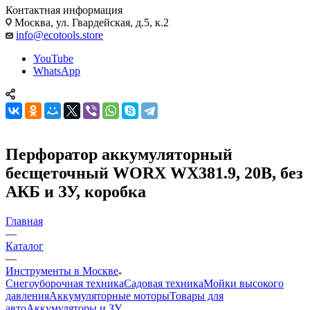
Контактная информация
Москва, ул. Гвардейская, д.5, к.2
info@ecotools.store
YouTube
WhatsApp
Перфоратор аккумуляторный
бесщеточный WORX WX381.9, 20В, без
АКБ и ЗУ, коробка
Главная
—
Каталог
—
Инструменты в Москве
Снегоуборочная техника
Садовая техника
Мойки высокого
давления
Аккумуляторные моторы
Товары для
авто
Аккумуляторы и ЗУ