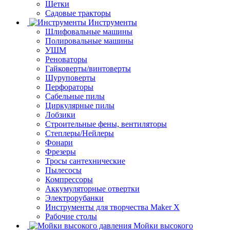
Щетки
Садовые тракторы
Инструменты
Шлифовальные машины
Полировальные машины
УШМ
Реноваторы
Гайковерты/винтоверты
Шуруповерты
Перфораторы
Сабельные пилы
Циркулярные пилы
Лобзики
Строительные фены, вентиляторы
Степлеры/Нейлеры
Фонари
Фрезеры
Тросы сантехнические
Пылесосы
Компрессоры
Аккумуляторные отвертки
Электрорубанки
Инструменты для творчества Maker X
Рабочие столы
Мойки высокого