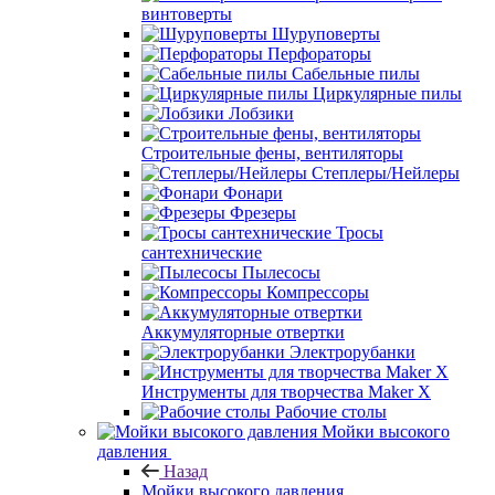
винтоверты
Шуруповерты
Перфораторы
Сабельные пилы
Циркулярные пилы
Лобзики
Строительные фены, вентиляторы
Степлеры/Нейлеры
Фонари
Фрезеры
Тросы
сантехнические
Пылесосы
Компрессоры
Аккумуляторные отвертки
Электрорубанки
Инструменты для творчества Maker X
Рабочие столы
Мойки высокого
давления
Назад
Мойки высокого давления