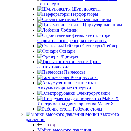
винтоверты
Шуруповерты
Перфораторы
Сабельные пилы
Циркулярные пилы
Лобзики
Строительные фены, вентиляторы
Степлеры/Нейлеры
Фонари
Фрезеры
Тросы
сантехнические
Пылесосы
Компрессоры
Аккумуляторные отвертки
Электрорубанки
Инструменты для творчества Maker X
Рабочие столы
Мойки высокого
давления
Назад
Мойки высокого давления