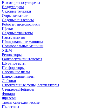
Высоторезы/сучкорезы
Воздуходувы
Садовые тележки
Опрыскиватели
Садовые пылесосы
Роботы-газонокосилки
Щетки
Садовые тракторы
Инструменты
Шлифовальные машины
Полировальные машины
УШМ
Реноваторы
Гайковерты/винтоверты
Шуруповерты
Перфораторы
Сабельные пилы
Циркулярные пилы
Лобзики
Строительные фены, вентиляторы
Степлеры/Нейлеры
Фонари
Фрезеры
Тросы сантехнические
Пылесосы