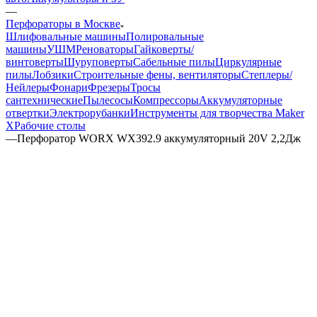
—
Перфораторы в Москве
Шлифовальные машины
Полировальные
машины
УШМ
Реноваторы
Гайковерты/
винтоверты
Шуруповерты
Сабельные пилы
Циркулярные
пилы
Лобзики
Строительные фены, вентиляторы
Степлеры/
Нейлеры
Фонари
Фрезеры
Тросы
сантехнические
Пылесосы
Компрессоры
Аккумуляторные
отвертки
Электрорубанки
Инструменты для творчества Maker
X
Рабочие столы
—
Перфоратор WORX WX392.9 аккумуляторный 20V 2,2Дж