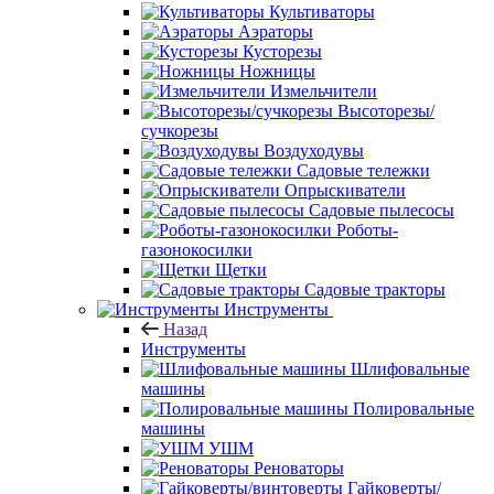
Культиваторы
Аэраторы
Кусторезы
Ножницы
Измельчители
Высоторезы/
сучкорезы
Воздуходувы
Садовые тележки
Опрыскиватели
Садовые пылесосы
Роботы-
газонокосилки
Щетки
Садовые тракторы
Инструменты
Назад
Инструменты
Шлифовальные
машины
Полировальные
машины
УШМ
Реноваторы
Гайковерты/