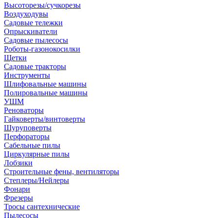
Высоторезы/сучкорезы
Воздуходувы
Садовые тележки
Опрыскиватели
Садовые пылесосы
Роботы-газонокосилки
Щетки
Садовые тракторы
Инструменты
Шлифовальные машины
Полировальные машины
УШМ
Реноваторы
Гайковерты/винтоверты
Шуруповерты
Перфораторы
Сабельные пилы
Циркулярные пилы
Лобзики
Строительные фены, вентиляторы
Степлеры/Нейлеры
Фонари
Фрезеры
Тросы сантехнические
Пылесосы