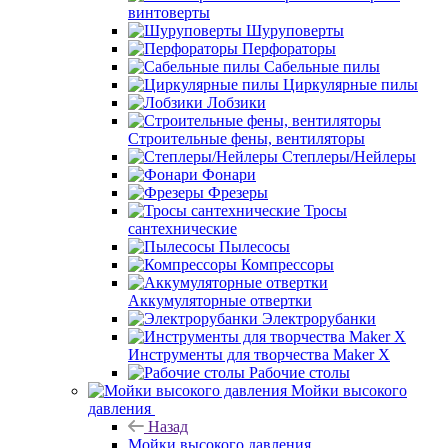
винтоверты
Шуруповерты
Перфораторы
Сабельные пилы
Циркулярные пилы
Лобзики
Строительные фены, вентиляторы
Степлеры/Нейлеры
Фонари
Фрезеры
Тросы
сантехнические
Пылесосы
Компрессоры
Аккумуляторные отвертки
Электрорубанки
Инструменты для творчества Maker X
Рабочие столы
Мойки высокого
давления
Назад
Мойки высокого давления