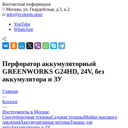
Контактная информация
Москва, ул. Гвардейская, д.5, к.2
info@ecotools.store
YouTube
WhatsApp
Перфоратор аккумуляторный
GREENWORKS G24HD, 24V, без
аккумулятора и ЗУ
Главная
—
Каталог
—
Инструменты в Москве
Снегоуборочная техника
Садовая техника
Мойки высокого
давления
Аккумуляторные моторы
Товары для
авто
Аккумуляторы и ЗУ