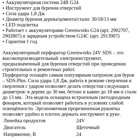
• Аккумуляторная система 24В G24
• Инструмент для бурения отверстий
• Сила удара 1,8 Дж
• Диаметр бурения дерева/цемента/стали: 30/18/13 мм
• LED подсветка
• Работает с аккумуляторами Greenworks G24 (арт. 2902707,
2902807) и зарядным устройством G24С (арт. 2913907)
• Гарантия 1 год
Аккумуляторный перфоратор Greenworks 24V SDS – это
высокопроизводительный электроинструмент,
предназначенный для бурения отверстий при проведении
строительных и ремонтных работ.
Перфоратор оснащён самым популярным патроном для буров
– SDS-Plus. Сила удара 1,8 Дж, работа в режиме сверления и
сверления с ударом позволяет делать отверстия следующих
диаметров: в дереве до 30 мм, бетоне и камне до 18 мм и стали
до 13 мм. Эта модель оснащена встроенным светодиодным
фонарем, который позволяет работать в условиях слабой
освещённости. Эргономичная прорезиненная рукоятка
позволяет удобно и плотно держать инструмент в руке.
Линейка продуктов
24V
Двигатель
Щеточный
Напряжение, В
24