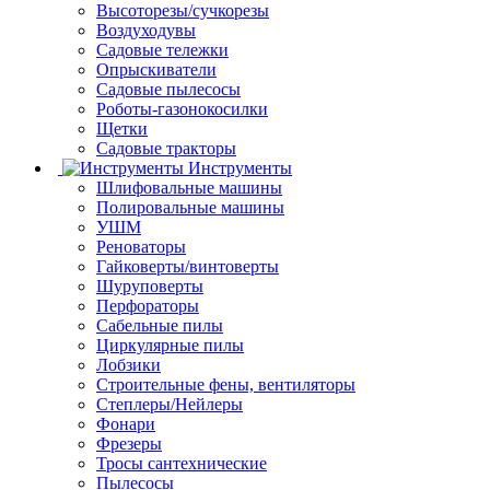
Высоторезы/сучкорезы
Воздуходувы
Садовые тележки
Опрыскиватели
Садовые пылесосы
Роботы-газонокосилки
Щетки
Садовые тракторы
Инструменты
Шлифовальные машины
Полировальные машины
УШМ
Реноваторы
Гайковерты/винтоверты
Шуруповерты
Перфораторы
Сабельные пилы
Циркулярные пилы
Лобзики
Строительные фены, вентиляторы
Степлеры/Нейлеры
Фонари
Фрезеры
Тросы сантехнические
Пылесосы