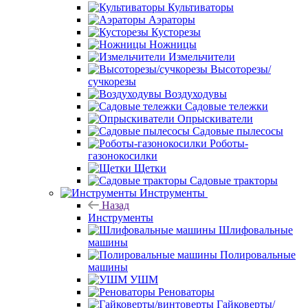
Культиваторы
Аэраторы
Кусторезы
Ножницы
Измельчители
Высоторезы/
сучкорезы
Воздуходувы
Садовые тележки
Опрыскиватели
Садовые пылесосы
Роботы-
газонокосилки
Щетки
Садовые тракторы
Инструменты
Назад
Инструменты
Шлифовальные
машины
Полировальные
машины
УШМ
Реноваторы
Гайковерты/