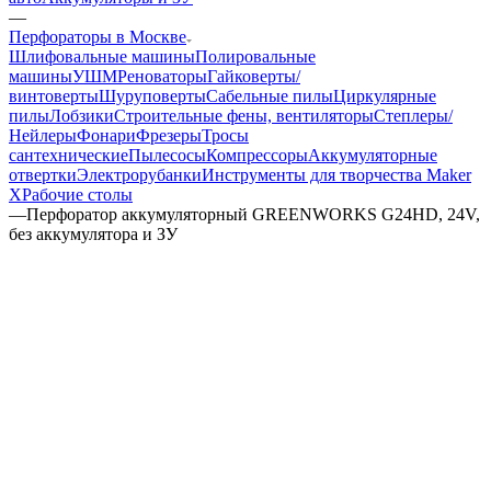
—
Перфораторы в Москве
Шлифовальные машины
Полировальные
машины
УШМ
Реноваторы
Гайковерты/
винтоверты
Шуруповерты
Сабельные пилы
Циркулярные
пилы
Лобзики
Строительные фены, вентиляторы
Степлеры/
Нейлеры
Фонари
Фрезеры
Тросы
сантехнические
Пылесосы
Компрессоры
Аккумуляторные
отвертки
Электрорубанки
Инструменты для творчества Maker
X
Рабочие столы
—
Перфоратор аккумуляторный GREENWORKS G24HD, 24V,
без аккумулятора и ЗУ