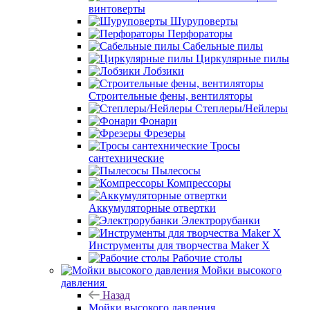
винтоверты
Шуруповерты
Перфораторы
Сабельные пилы
Циркулярные пилы
Лобзики
Строительные фены, вентиляторы
Степлеры/Нейлеры
Фонари
Фрезеры
Тросы
сантехнические
Пылесосы
Компрессоры
Аккумуляторные отвертки
Электрорубанки
Инструменты для творчества Maker X
Рабочие столы
Мойки высокого
давления
Назад
Мойки высокого давления