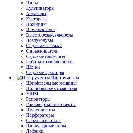
Пилы
Культиваторы
Аэраторы
Кусторезы
Ножницы
Измельчители
Высоторезы/сучкорезы
Воздуходувы
Садовые тележки
Опрыскиватели
Садовые пылесосы
Роботы-газонокосилки
Щетки
Садовые тракторы
Инструменты
Шлифовальные машины
Полировальные машины
УШМ
Реноваторы
Гайковерты/винтоверты
Шуруповерты
Перфораторы
Сабельные пилы
Циркулярные пилы
Лобзики