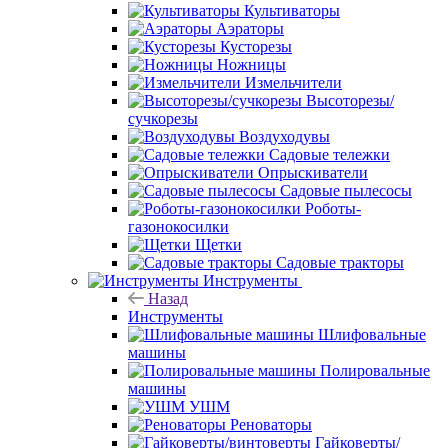
Культиваторы
Аэраторы
Кусторезы
Ножницы
Измельчители
Высоторезы/
сучкорезы
Воздуходувы
Садовые тележки
Опрыскиватели
Садовые пылесосы
Роботы-
газонокосилки
Щетки
Садовые тракторы
Инструменты
Назад
Инструменты
Шлифовальные
машины
Полировальные
машины
УШМ
Реноваторы
Гайковерты/