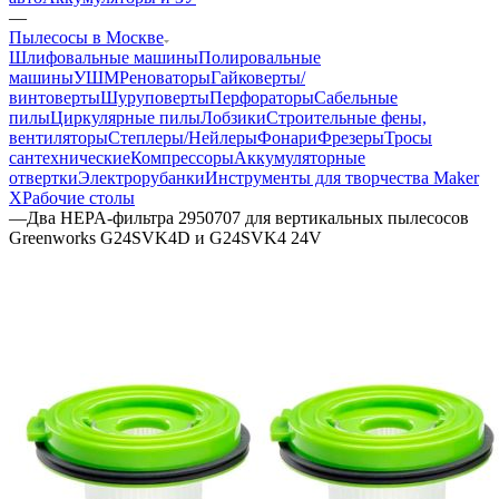
—
Пылесосы в Москве
Шлифовальные машины
Полировальные
машины
УШМ
Реноваторы
Гайковерты/
винтоверты
Шуруповерты
Перфораторы
Сабельные
пилы
Циркулярные пилы
Лобзики
Строительные фены,
вентиляторы
Степлеры/Нейлеры
Фонари
Фрезеры
Тросы
сантехнические
Компрессоры
Аккумуляторные
отвертки
Электрорубанки
Инструменты для творчества Maker
X
Рабочие столы
—
Два HEPA-фильтра 2950707 для вертикальных пылесосов
Greenworks G24SVK4D и G24SVK4 24V