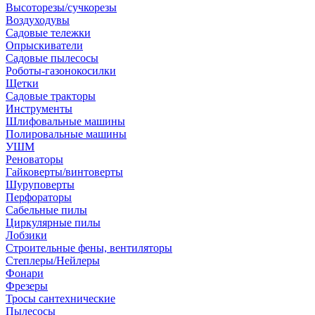
Высоторезы/сучкорезы
Воздуходувы
Садовые тележки
Опрыскиватели
Садовые пылесосы
Роботы-газонокосилки
Щетки
Садовые тракторы
Инструменты
Шлифовальные машины
Полировальные машины
УШМ
Реноваторы
Гайковерты/винтоверты
Шуруповерты
Перфораторы
Сабельные пилы
Циркулярные пилы
Лобзики
Строительные фены, вентиляторы
Степлеры/Нейлеры
Фонари
Фрезеры
Тросы сантехнические
Пылесосы