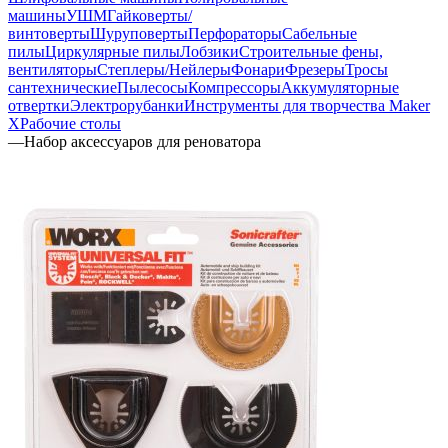
машины
УШМ
Гайковерты/
винтоверты
Шуруповерты
Перфораторы
Сабельные
пилы
Циркулярные пилы
Лобзики
Строительные фены,
вентиляторы
Степлеры/Нейлеры
Фонари
Фрезеры
Тросы
сантехнические
Пылесосы
Компрессоры
Аккумуляторные
отвертки
Электрорубанки
Инструменты для творчества Maker
X
Рабочие столы
—
Набор аксессуаров для реноватора