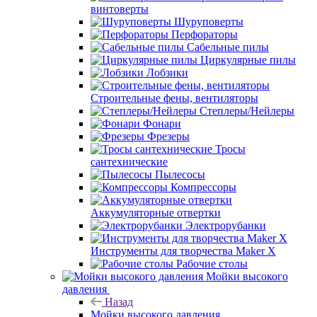
винтоверты
Шуруповерты
Перфораторы
Сабельные пилы
Циркулярные пилы
Лобзики
Строительные фены, вентиляторы
Степлеры/Нейлеры
Фонари
Фрезеры
Тросы
сантехнические
Пылесосы
Компрессоры
Аккумуляторные отвертки
Электрорубанки
Инструменты для творчества Maker X
Рабочие столы
Мойки высокого
давления
Назад
Мойки высокого давления