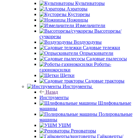
Культиваторы
Аэраторы
Кусторезы
Ножницы
Измельчители
Высоторезы/
сучкорезы
Воздуходувы
Садовые тележки
Опрыскиватели
Садовые пылесосы
Роботы-
газонокосилки
Щетки
Садовые тракторы
Инструменты
Назад
Инструменты
Шлифовальные
машины
Полировальные
машины
УШМ
Реноваторы
Гайковерты/