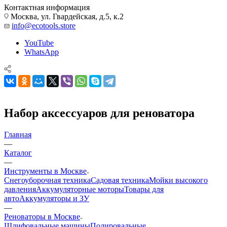
Контактная информация
Москва, ул. Гвардейская, д.5, к.2
info@ecotools.store
YouTube
WhatsApp
Набор аксессуаров для реноватора
Главная
—
Каталог
—
Инструменты в Москве
Снегоуборочная техника
Садовая техника
Мойки высокого
давления
Аккумуляторные моторы
Товары для
авто
Аккумуляторы и ЗУ
—
Реноваторы в Москве
Шлифовальные машины
Полировальные