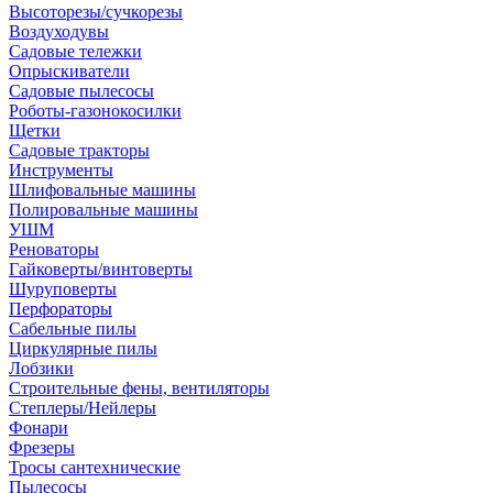
Высоторезы/сучкорезы
Воздуходувы
Садовые тележки
Опрыскиватели
Садовые пылесосы
Роботы-газонокосилки
Щетки
Садовые тракторы
Инструменты
Шлифовальные машины
Полировальные машины
УШМ
Реноваторы
Гайковерты/винтоверты
Шуруповерты
Перфораторы
Сабельные пилы
Циркулярные пилы
Лобзики
Строительные фены, вентиляторы
Степлеры/Нейлеры
Фонари
Фрезеры
Тросы сантехнические
Пылесосы