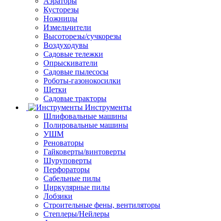
Аэраторы
Кусторезы
Ножницы
Измельчители
Высоторезы/сучкорезы
Воздуходувы
Садовые тележки
Опрыскиватели
Садовые пылесосы
Роботы-газонокосилки
Щетки
Садовые тракторы
Инструменты
Шлифовальные машины
Полировальные машины
УШМ
Реноваторы
Гайковерты/винтоверты
Шуруповерты
Перфораторы
Сабельные пилы
Циркулярные пилы
Лобзики
Строительные фены, вентиляторы
Степлеры/Нейлеры