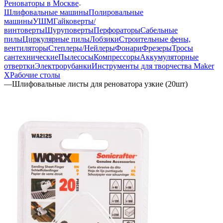
Реноваторы в Москве
Шлифовальные машины
Полировальные
машины
УШМ
Гайковерты/
винтоверты
Шуруповерты
Перфораторы
Сабельные
пилы
Циркулярные пилы
Лобзики
Строительные фены,
вентиляторы
Степлеры/Нейлеры
Фонари
Фрезеры
Тросы
сантехнические
Пылесосы
Компрессоры
Аккумуляторные
отвертки
Электрорубанки
Инструменты для творчества Maker
X
Рабочие столы
—
Шлифовальные листы для реноватора узкие (20шт)