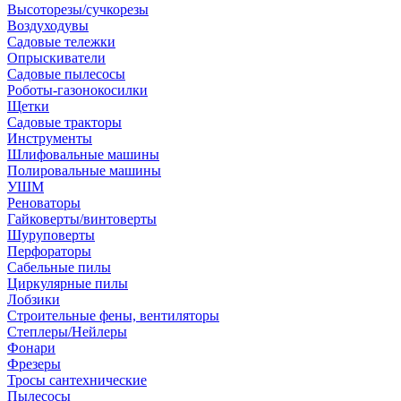
Высоторезы/сучкорезы
Воздуходувы
Садовые тележки
Опрыскиватели
Садовые пылесосы
Роботы-газонокосилки
Щетки
Садовые тракторы
Инструменты
Шлифовальные машины
Полировальные машины
УШМ
Реноваторы
Гайковерты/винтоверты
Шуруповерты
Перфораторы
Сабельные пилы
Циркулярные пилы
Лобзики
Строительные фены, вентиляторы
Степлеры/Нейлеры
Фонари
Фрезеры
Тросы сантехнические
Пылесосы