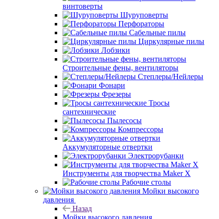
винтоверты
Шуруповерты
Перфораторы
Сабельные пилы
Циркулярные пилы
Лобзики
Строительные фены, вентиляторы
Степлеры/Нейлеры
Фонари
Фрезеры
Тросы
сантехнические
Пылесосы
Компрессоры
Аккумуляторные отвертки
Электрорубанки
Инструменты для творчества Maker X
Рабочие столы
Мойки высокого
давления
Назад
Мойки высокого давления