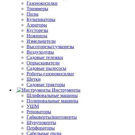
Газонокосилки
Триммеры
Пилы
Культиваторы
Аэраторы
Кусторезы
Ножницы
Измельчители
Высоторезы/сучкорезы
Воздуходувы
Садовые тележки
Опрыскиватели
Садовые пылесосы
Роботы-газонокосилки
Щетки
Садовые тракторы
Инструменты
Шлифовальные машины
Полировальные машины
УШМ
Реноваторы
Гайковерты/винтоверты
Шуруповерты
Перфораторы
Сабельные пилы