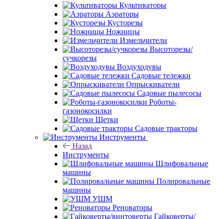
Культиваторы
Аэраторы
Кусторезы
Ножницы
Измельчители
Высоторезы/
сучкорезы
Воздуходувы
Садовые тележки
Опрыскиватели
Садовые пылесосы
Роботы-
газонокосилки
Щетки
Садовые тракторы
Инструменты
Назад
Инструменты
Шлифовальные
машины
Полировальные
машины
УШМ
Реноваторы
Гайковерты/