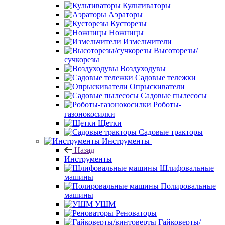
Культиваторы
Аэраторы
Кусторезы
Ножницы
Измельчители
Высоторезы/
сучкорезы
Воздуходувы
Садовые тележки
Опрыскиватели
Садовые пылесосы
Роботы-
газонокосилки
Щетки
Садовые тракторы
Инструменты
Назад
Инструменты
Шлифовальные
машины
Полировальные
машины
УШМ
Реноваторы
Гайковерты/