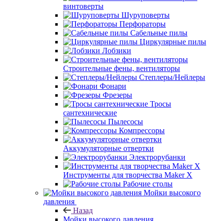
винтоверты
Шуруповерты
Перфораторы
Сабельные пилы
Циркулярные пилы
Лобзики
Строительные фены, вентиляторы
Степлеры/Нейлеры
Фонари
Фрезеры
Тросы
сантехнические
Пылесосы
Компрессоры
Аккумуляторные отвертки
Электрорубанки
Инструменты для творчества Maker X
Рабочие столы
Мойки высокого
давления
Назад
Мойки высокого давления