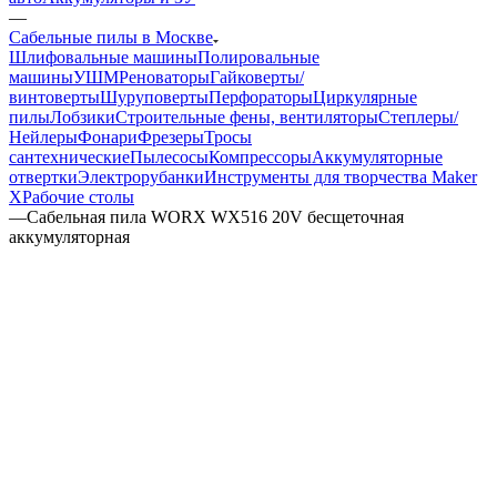
—
Сабельные пилы в Москве
Шлифовальные машины
Полировальные
машины
УШМ
Реноваторы
Гайковерты/
винтоверты
Шуруповерты
Перфораторы
Циркулярные
пилы
Лобзики
Строительные фены, вентиляторы
Степлеры/
Нейлеры
Фонари
Фрезеры
Тросы
сантехнические
Пылесосы
Компрессоры
Аккумуляторные
отвертки
Электрорубанки
Инструменты для творчества Maker
X
Рабочие столы
—
Сабельная пила WORX WX516 20V бесщеточная
аккумуляторная