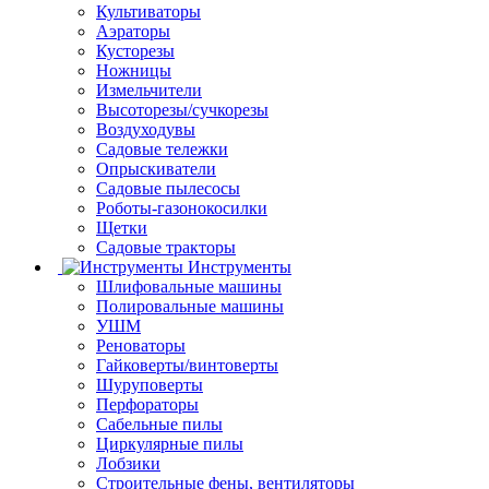
Культиваторы
Аэраторы
Кусторезы
Ножницы
Измельчители
Высоторезы/сучкорезы
Воздуходувы
Садовые тележки
Опрыскиватели
Садовые пылесосы
Роботы-газонокосилки
Щетки
Садовые тракторы
Инструменты
Шлифовальные машины
Полировальные машины
УШМ
Реноваторы
Гайковерты/винтоверты
Шуруповерты
Перфораторы
Сабельные пилы
Циркулярные пилы
Лобзики
Строительные фены, вентиляторы