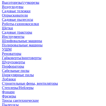
Высоторезы/сучкорезы
Воздуходувы
Садовые тележки
Опрыскиватели
Садовые пылесосы
Роботы-газонокосилки
Щетки
Садовые тракторы
Инструменты
Шлифовальные машины
Полировальные машины
УШМ
Реноваторы
Гайковерты/винтоверты
Шуруповерты
Перфораторы
Сабельные пилы
Циркулярные пилы
Лобзики
Строительные фены, вентиляторы
Степлеры/Нейлеры
Фонари
Фрезеры
Тросы сантехнические
Пылесосы