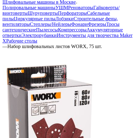
Шлифовальные машины в Москве
Полировальные машины
УШМ
Реноваторы
Гайковерты/
винтоверты
Шуруповерты
Перфораторы
Сабельные
пилы
Циркулярные пилы
Лобзики
Строительные фены,
вентиляторы
Степлеры/Нейлеры
Фонари
Фрезеры
Тросы
сантехнические
Пылесосы
Компрессоры
Аккумуляторные
отвертки
Электрорубанки
Инструменты для творчества Maker
X
Рабочие столы
—
Набор шлифовальных листов WORX, 75 шт.