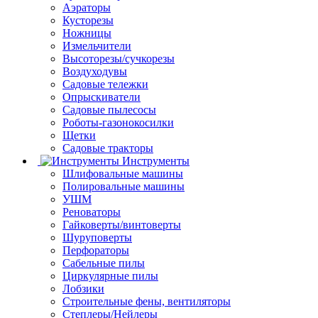
Аэраторы
Кусторезы
Ножницы
Измельчители
Высоторезы/сучкорезы
Воздуходувы
Садовые тележки
Опрыскиватели
Садовые пылесосы
Роботы-газонокосилки
Щетки
Садовые тракторы
Инструменты
Шлифовальные машины
Полировальные машины
УШМ
Реноваторы
Гайковерты/винтоверты
Шуруповерты
Перфораторы
Сабельные пилы
Циркулярные пилы
Лобзики
Строительные фены, вентиляторы
Степлеры/Нейлеры