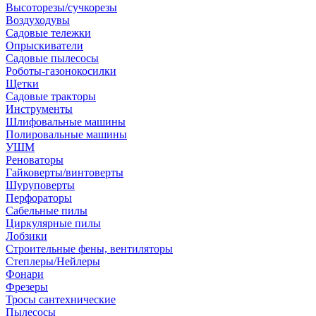
Высоторезы/сучкорезы
Воздуходувы
Садовые тележки
Опрыскиватели
Садовые пылесосы
Роботы-газонокосилки
Щетки
Садовые тракторы
Инструменты
Шлифовальные машины
Полировальные машины
УШМ
Реноваторы
Гайковерты/винтоверты
Шуруповерты
Перфораторы
Сабельные пилы
Циркулярные пилы
Лобзики
Строительные фены, вентиляторы
Степлеры/Нейлеры
Фонари
Фрезеры
Тросы сантехнические
Пылесосы