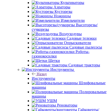
Культиваторы
Аэраторы
Кусторезы
Ножницы
Измельчители
Высоторезы/
сучкорезы
Воздуходувы
Садовые тележки
Опрыскиватели
Садовые пылесосы
Роботы-
газонокосилки
Щетки
Садовые тракторы
Инструменты
Назад
Инструменты
Шлифовальные
машины
Полировальные
машины
УШМ
Реноваторы
Гайковерты/