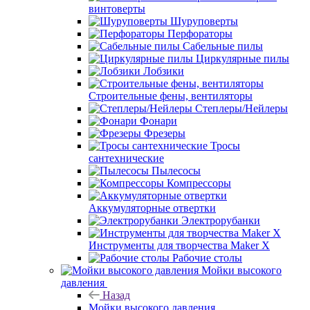
винтоверты
Шуруповерты
Перфораторы
Сабельные пилы
Циркулярные пилы
Лобзики
Строительные фены, вентиляторы
Степлеры/Нейлеры
Фонари
Фрезеры
Тросы
сантехнические
Пылесосы
Компрессоры
Аккумуляторные отвертки
Электрорубанки
Инструменты для творчества Maker X
Рабочие столы
Мойки высокого
давления
Назад
Мойки высокого давления