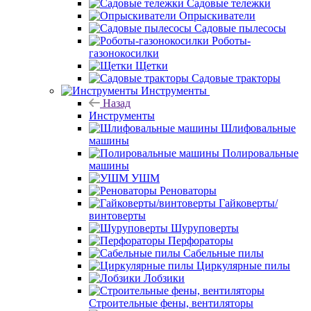
Садовые тележки
Опрыскиватели
Садовые пылесосы
Роботы-
газонокосилки
Щетки
Садовые тракторы
Инструменты
Назад
Инструменты
Шлифовальные
машины
Полировальные
машины
УШМ
Реноваторы
Гайковерты/
винтоверты
Шуруповерты
Перфораторы
Сабельные пилы
Циркулярные пилы
Лобзики
Строительные фены, вентиляторы