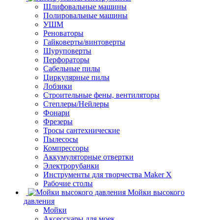
Шлифовальные машины
Полировальные машины
УШМ
Реноваторы
Гайковерты/винтоверты
Шуруповерты
Перфораторы
Сабельные пилы
Циркулярные пилы
Лобзики
Строительные фены, вентиляторы
Степлеры/Нейлеры
Фонари
Фрезеры
Тросы сантехнические
Пылесосы
Компрессоры
Аккумуляторные отвертки
Электрорубанки
Инструменты для творчества Maker X
Рабочие столы
Мойки высокого
давления
Мойки
Аксессуары для моек