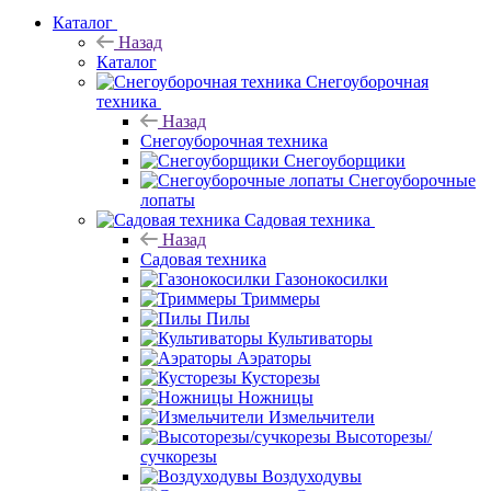
Каталог
Назад
Каталог
Снегоуборочная
техника
Назад
Снегоуборочная техника
Снегоуборщики
Снегоуборочные
лопаты
Садовая техника
Назад
Садовая техника
Газонокосилки
Триммеры
Пилы
Культиваторы
Аэраторы
Кусторезы
Ножницы
Измельчители
Высоторезы/
сучкорезы
Воздуходувы