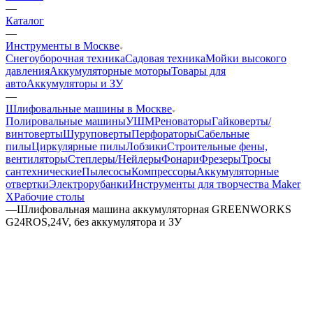
—
Каталог
—
Инструменты в Москве
Снегоуборочная техника
Садовая техника
Мойки высокого
давления
Аккумуляторные моторы
Товары для
авто
Аккумуляторы и ЗУ
—
Шлифовальные машины в Москве
Полировальные машины
УШМ
Реноваторы
Гайковерты/
винтоверты
Шуруповерты
Перфораторы
Сабельные
пилы
Циркулярные пилы
Лобзики
Строительные фены,
вентиляторы
Степлеры/Нейлеры
Фонари
Фрезеры
Тросы
сантехнические
Пылесосы
Компрессоры
Аккумуляторные
отвертки
Электрорубанки
Инструменты для творчества Maker
X
Рабочие столы
—
Шлифовальная машина аккумуляторная GREENWORKS
G24ROS,24V, без аккумулятора и ЗУ