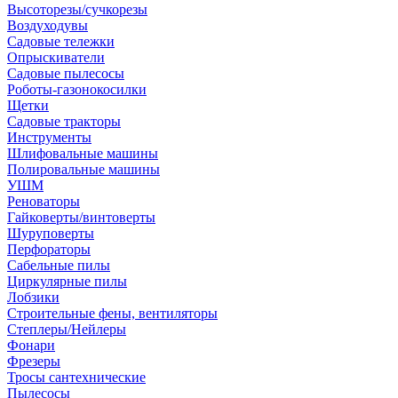
Высоторезы/сучкорезы
Воздуходувы
Садовые тележки
Опрыскиватели
Садовые пылесосы
Роботы-газонокосилки
Щетки
Садовые тракторы
Инструменты
Шлифовальные машины
Полировальные машины
УШМ
Реноваторы
Гайковерты/винтоверты
Шуруповерты
Перфораторы
Сабельные пилы
Циркулярные пилы
Лобзики
Строительные фены, вентиляторы
Степлеры/Нейлеры
Фонари
Фрезеры
Тросы сантехнические
Пылесосы