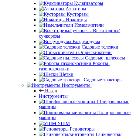
Культиваторы
Аэраторы
Кусторезы
Ножницы
Измельчители
Высоторезы/
сучкорезы
Воздуходувы
Садовые тележки
Опрыскиватели
Садовые пылесосы
Роботы-
газонокосилки
Щетки
Садовые тракторы
Инструменты
Назад
Инструменты
Шлифовальные
машины
Полировальные
машины
УШМ
Реноваторы
Гайковерты/