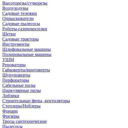
Высоторезы/сучкорезы
Воздуходувы
Садовые тележки
Опрыскиватели
Садовые пылесосы
Роботы-газонокосилки
Щетки
Садовые тракторы
Инструменты
Шлифовальные машины
Полировальные машины
УШМ
Реноваторы
Гайковерты/винтоверты
Шуруповерты
Перфораторы
Сабельные пилы
Циркулярные пилы
Лобзики
Строительные фены, вентиляторы
Степлеры/Нейлеры
Фонари
Фрезеры
Тросы сантехнические
Пылесосы