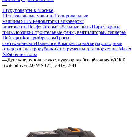
—
Шуруповерты в Москве
Шлифовальные машины
Полировальные
машины
УШМ
Реноваторы
Гайковерты/
винтоверты
Перфораторы
Сабельные пилы
Циркулярные
пилы
Лобзики
Строительные фены, вентиляторы
Степлеры/
Нейлеры
Фонари
Фрезеры
Тросы
сантехнические
Пылесосы
Компрессоры
Аккумуляторные
отвертки
Электрорубанки
Инструменты для творчества Maker
X
Рабочие столы
—
Дрель-шуруповерт аккумуляторная бесщёточная WORX
Switchdriver 2.0 WX177, 50Нм, 20В