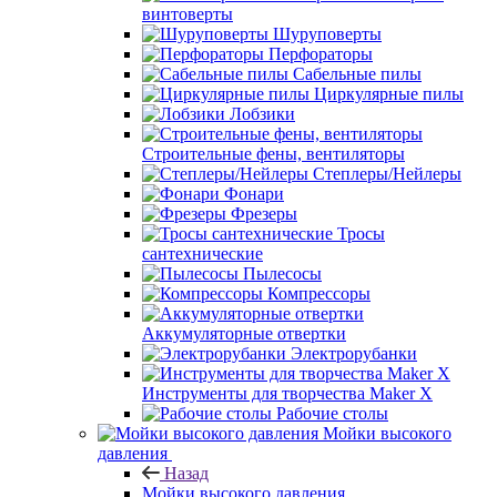
винтоверты
Шуруповерты
Перфораторы
Сабельные пилы
Циркулярные пилы
Лобзики
Строительные фены, вентиляторы
Степлеры/Нейлеры
Фонари
Фрезеры
Тросы
сантехнические
Пылесосы
Компрессоры
Аккумуляторные отвертки
Электрорубанки
Инструменты для творчества Maker X
Рабочие столы
Мойки высокого
давления
Назад
Мойки высокого давления