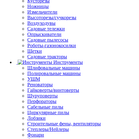
Кусторезы
Ножницы
Измельчители
Высоторезы/сучкорезы
Воздуходувы
Садовые тележки
Опрыскиватели
Садовые пылесосы
Роботы-газонокосилки
Щетки
Садовые тракторы
Инструменты
Шлифовальные машины
Полировальные машины
УШМ
Реноваторы
Гайковерты/винтоверты
Шуруповерты
Перфораторы
Сабельные пилы
Циркулярные пилы
Лобзики
Строительные фены, вентиляторы
Степлеры/Нейлеры
Фонари