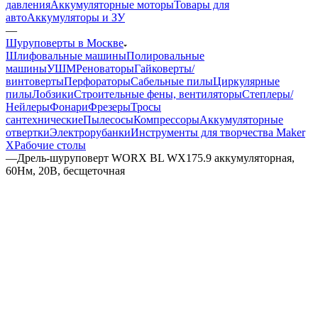
давления
Аккумуляторные моторы
Товары для
авто
Аккумуляторы и ЗУ
—
Шуруповерты в Москве
Шлифовальные машины
Полировальные
машины
УШМ
Реноваторы
Гайковерты/
винтоверты
Перфораторы
Сабельные пилы
Циркулярные
пилы
Лобзики
Строительные фены, вентиляторы
Степлеры/
Нейлеры
Фонари
Фрезеры
Тросы
сантехнические
Пылесосы
Компрессоры
Аккумуляторные
отвертки
Электрорубанки
Инструменты для творчества Maker
X
Рабочие столы
—
Дрель-шуруповерт WORX BL WX175.9 аккумуляторная,
60Нм, 20В, бесщеточная