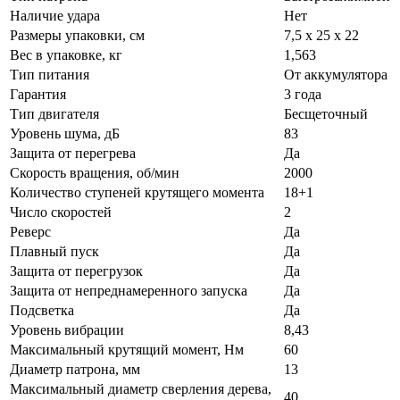
Наличие удара
Нет
Размеры упаковки, см
7,5 х 25 х 22
Вес в упаковке, кг
1,563
Тип питания
От аккумулятора
Гарантия
3 года
Тип двигателя
Бесщеточный
Уровень шума, дБ
83
Защита от перегрева
Да
Скорость вращения, об/мин
2000
Количество ступеней крутящего момента
18+1
Число скоростей
2
Реверс
Да
Плавный пуск
Да
Защита от перегрузок
Да
Защита от непреднамеренного запуска
Да
Подсветка
Да
Уровень вибрации
8,43
Максимальный крутящий момент, Нм
60
Диаметр патрона, мм
13
Максимальный диаметр сверления дерева,
40