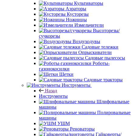
Культиваторы
Аэраторы
Кусторезы
Ножницы
Измельчители
Высоторезы/
сучкорезы
Воздуходувы
Садовые тележки
Опрыскиватели
Садовые пылесосы
Роботы-
газонокосилки
Щетки
Садовые тракторы
Инструменты
Назад
Инструменты
Шлифовальные
машины
Полировальные
машины
УШМ
Реноваторы
Гайковерты/