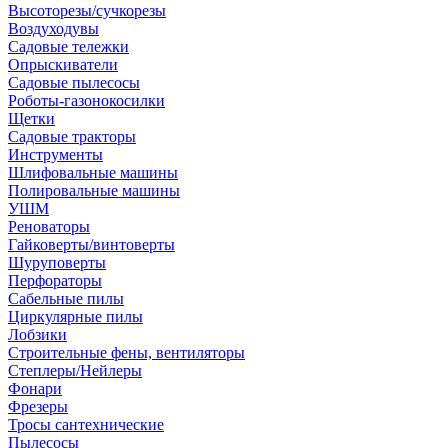
Высоторезы/сучкорезы
Воздуходувы
Садовые тележки
Опрыскиватели
Садовые пылесосы
Роботы-газонокосилки
Щетки
Садовые тракторы
Инструменты
Шлифовальные машины
Полировальные машины
УШМ
Реноваторы
Гайковерты/винтоверты
Шуруповерты
Перфораторы
Сабельные пилы
Циркулярные пилы
Лобзики
Строительные фены, вентиляторы
Степлеры/Нейлеры
Фонари
Фрезеры
Тросы сантехнические
Пылесосы