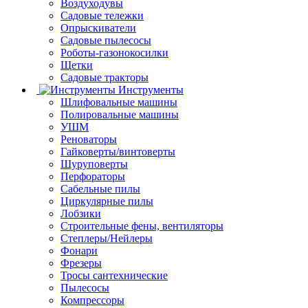
Воздуходувы
Садовые тележки
Опрыскиватели
Садовые пылесосы
Роботы-газонокосилки
Щетки
Садовые тракторы
Инструменты
Шлифовальные машины
Полировальные машины
УШМ
Реноваторы
Гайковерты/винтоверты
Шуруповерты
Перфораторы
Сабельные пилы
Циркулярные пилы
Лобзики
Строительные фены, вентиляторы
Степлеры/Нейлеры
Фонари
Фрезеры
Тросы сантехнические
Пылесосы
Компрессоры