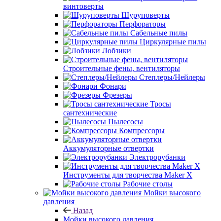
винтоверты
Шуруповерты
Перфораторы
Сабельные пилы
Циркулярные пилы
Лобзики
Строительные фены, вентиляторы
Степлеры/Нейлеры
Фонари
Фрезеры
Тросы
сантехнические
Пылесосы
Компрессоры
Аккумуляторные отвертки
Электрорубанки
Инструменты для творчества Maker X
Рабочие столы
Мойки высокого
давления
Назад
Мойки высокого давления