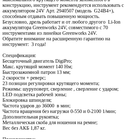
конструкцию, инструмент рекомендуется использовать с
аккумулятором 24V Арт. 2940507 (модель G24B4+),
способным отдавать повышенную мощность.
Безусловно, дрель работает и от любого другого Li-Ion
аккумулятора Greenworks 24V, совместимого с 70
инструментами из линейки Greenworks 24V.
Обратите внимание на расширенную гарантию на
инструмент: 3 года!
Спецификация:
Бесщеточный двигатель DigiPro;
Макс. крутящий момент 140 Нм;
Быстрозажимной патрон 13 мм;
2 скорости + реверс;
23 позиции регулировки крутящего момента;
Режимы: шуруповерт, сверление , сверление с ударом;
LED подсветка рабочей зоны;
Блокировка шпинделя;
Частота ударов до 36000 в мин;
Частота вращения без нагрузки 0-550 и 0-2100 1/мин;
Дополнительная рукоятка;
Металлическая скоба для ношения на ремне;
Вес без АКБ 1,87 кг.