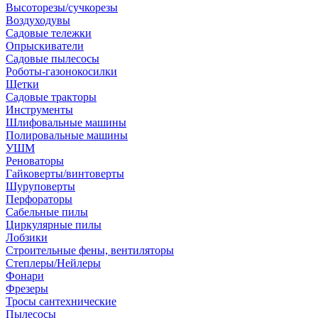
Высоторезы/сучкорезы
Воздуходувы
Садовые тележки
Опрыскиватели
Садовые пылесосы
Роботы-газонокосилки
Щетки
Садовые тракторы
Инструменты
Шлифовальные машины
Полировальные машины
УШМ
Реноваторы
Гайковерты/винтоверты
Шуруповерты
Перфораторы
Сабельные пилы
Циркулярные пилы
Лобзики
Строительные фены, вентиляторы
Степлеры/Нейлеры
Фонари
Фрезеры
Тросы сантехнические
Пылесосы