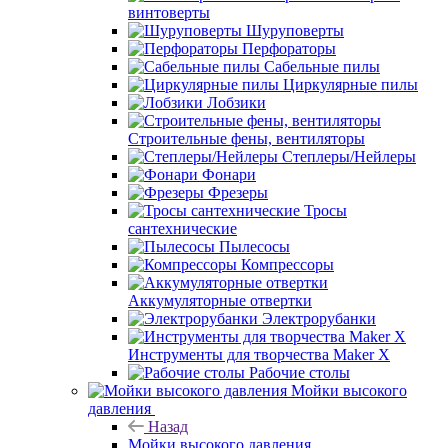
винтоверты
Шуруповерты
Перфораторы
Сабельные пилы
Циркулярные пилы
Лобзики
Строительные фены, вентиляторы
Степлеры/Нейлеры
Фонари
Фрезеры
Тросы
сантехнические
Пылесосы
Компрессоры
Аккумуляторные отвертки
Электрорубанки
Инструменты для творчества Maker X
Рабочие столы
Мойки высокого
давления
Назад
Мойки высокого давления