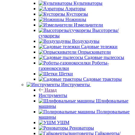
Культиваторы
Аэраторы
Кусторезы
Ножницы
Измельчители
Высоторезы/
сучкорезы
Воздуходувы
Садовые тележки
Опрыскиватели
Садовые пылесосы
Роботы-
газонокосилки
Щетки
Садовые тракторы
Инструменты
Назад
Инструменты
Шлифовальные
машины
Полировальные
машины
УШМ
Реноваторы
Гайковерты/