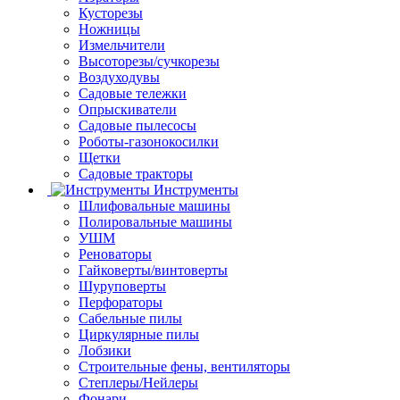
Кусторезы
Ножницы
Измельчители
Высоторезы/сучкорезы
Воздуходувы
Садовые тележки
Опрыскиватели
Садовые пылесосы
Роботы-газонокосилки
Щетки
Садовые тракторы
Инструменты
Шлифовальные машины
Полировальные машины
УШМ
Реноваторы
Гайковерты/винтоверты
Шуруповерты
Перфораторы
Сабельные пилы
Циркулярные пилы
Лобзики
Строительные фены, вентиляторы
Степлеры/Нейлеры
Фонари