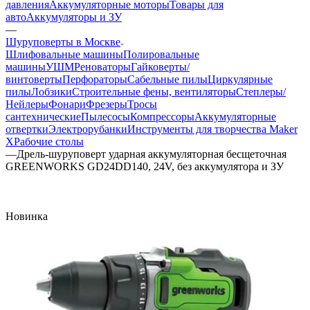
давления
Аккумуляторные моторы
Товары для
авто
Аккумуляторы и ЗУ
—
Шуруповерты в Москве
Шлифовальные машины
Полировальные
машины
УШМ
Реноваторы
Гайковерты/
винтоверты
Перфораторы
Сабельные пилы
Циркулярные
пилы
Лобзики
Строительные фены, вентиляторы
Степлеры/
Нейлеры
Фонари
Фрезеры
Тросы
сантехнические
Пылесосы
Компрессоры
Аккумуляторные
отвертки
Электрорубанки
Инструменты для творчества Maker
X
Рабочие столы
—
Дрель-шуруповерт ударная аккумуляторная бесщеточная
GREENWORKS GD24DD140, 24V, без аккумулятора и ЗУ
Новинка