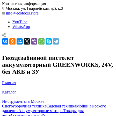
Контактная информация
Москва, ул. Гвардейская, д.5, к.2
info@ecotools.store
YouTube
WhatsApp
Гвоздезабивной пистолет
аккумуляторный GREENWORKS, 24V,
без АКБ и ЗУ
Главная
—
Каталог
—
Инструменты в Москве
Снегоуборочная техника
Садовая техника
Мойки высокого
давления
Аккумуляторные моторы
Товары для
авто
Аккумуляторы и ЗУ