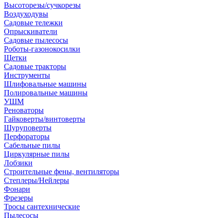
Высоторезы/сучкорезы
Воздуходувы
Садовые тележки
Опрыскиватели
Садовые пылесосы
Роботы-газонокосилки
Щетки
Садовые тракторы
Инструменты
Шлифовальные машины
Полировальные машины
УШМ
Реноваторы
Гайковерты/винтоверты
Шуруповерты
Перфораторы
Сабельные пилы
Циркулярные пилы
Лобзики
Строительные фены, вентиляторы
Степлеры/Нейлеры
Фонари
Фрезеры
Тросы сантехнические
Пылесосы