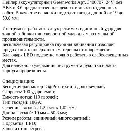
Нейлер аккумуляторный Greenworks Арт. 3400707, 24V, без
АКБ и ЗУ предназначен для декоративных и отделочных
работ. В качестве оснастки подходят гвозди длиной от 19 до
50,8 мм.
Инструмент работает в двух режимах: единичный удар для
точной забивки или скоростной удар для максимальной
производительности.
Бесключевая регулировка глубины забивания позволяет
предохранить поверхность материала от повреждения.
Благодаря LED подсветке можно работать в слабоосвещенных
местах.
Для надежного удержания инструмента рукоятка и часть
корпуса прорезинены.
Спецификация:
Бесщеточный мотор DigiPro тихий и долговечный;
Скорость: 100 ударов/мин;
Емкость лотка: 110 гвоздей;
Тип гвоздей: 18GA;
Сечение гвоздей : 1,25 мм х 1,05 мм;
Длина гвоздей: 19 мм – 50,8 мм;
Режим работы: единичный /многократный;
Подсветка: LED;
Защита от перегрева;