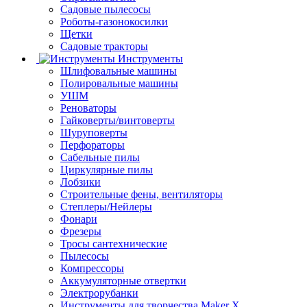
Садовые пылесосы
Роботы-газонокосилки
Щетки
Садовые тракторы
Инструменты
Шлифовальные машины
Полировальные машины
УШМ
Реноваторы
Гайковерты/винтоверты
Шуруповерты
Перфораторы
Сабельные пилы
Циркулярные пилы
Лобзики
Строительные фены, вентиляторы
Степлеры/Нейлеры
Фонари
Фрезеры
Тросы сантехнические
Пылесосы
Компрессоры
Аккумуляторные отвертки
Электрорубанки
Инструменты для творчества Maker X