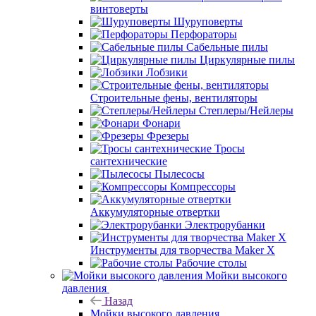
винтоверты
Шуруповерты
Перфораторы
Сабельные пилы
Циркулярные пилы
Лобзики
Строительные фены, вентиляторы
Степлеры/Нейлеры
Фонари
Фрезеры
Тросы
сантехнические
Пылесосы
Компрессоры
Аккумуляторные отвертки
Электрорубанки
Инструменты для творчества Maker X
Рабочие столы
Мойки высокого
давления
Назад
Мойки высокого давления