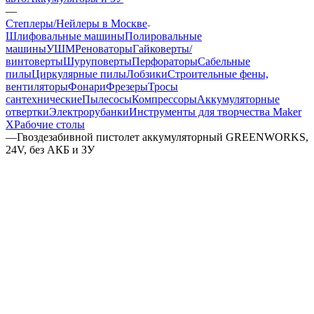
—
Степлеры/Нейлеры в Москве
Шлифовальные машины
Полировальные
машины
УШМ
Реноваторы
Гайковерты/
винтоверты
Шуруповерты
Перфораторы
Сабельные
пилы
Циркулярные пилы
Лобзики
Строительные фены,
вентиляторы
Фонари
Фрезеры
Тросы
сантехнические
Пылесосы
Компрессоры
Аккумуляторные
отвертки
Электрорубанки
Инструменты для творчества Maker
X
Рабочие столы
—
Гвоздезабивной пистолет аккумуляторный GREENWORKS,
24V, без АКБ и ЗУ