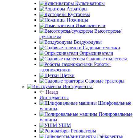
Культиваторы
Аэраторы
Кусторезы
Ножницы
Измельчители
Высоторезы/
сучкорезы
Воздуходувы
Садовые тележки
Опрыскиватели
Садовые пылесосы
Роботы-
газонокосилки
Щетки
Садовые тракторы
Инструменты
Назад
Инструменты
Шлифовальные
машины
Полировальные
машины
УШМ
Реноваторы
Гайковерты/