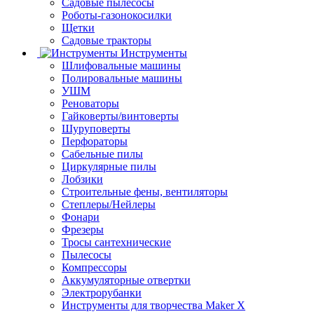
Садовые пылесосы
Роботы-газонокосилки
Щетки
Садовые тракторы
Инструменты
Шлифовальные машины
Полировальные машины
УШМ
Реноваторы
Гайковерты/винтоверты
Шуруповерты
Перфораторы
Сабельные пилы
Циркулярные пилы
Лобзики
Строительные фены, вентиляторы
Степлеры/Нейлеры
Фонари
Фрезеры
Тросы сантехнические
Пылесосы
Компрессоры
Аккумуляторные отвертки
Электрорубанки
Инструменты для творчества Maker X