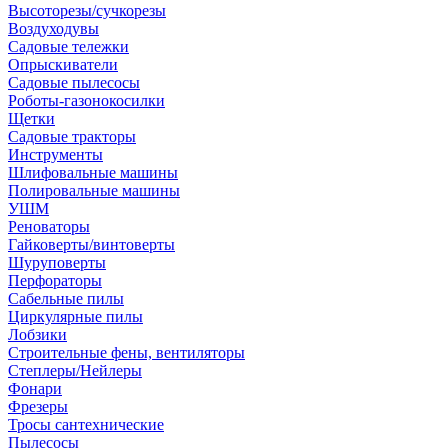
Высоторезы/сучкорезы
Воздуходувы
Садовые тележки
Опрыскиватели
Садовые пылесосы
Роботы-газонокосилки
Щетки
Садовые тракторы
Инструменты
Шлифовальные машины
Полировальные машины
УШМ
Реноваторы
Гайковерты/винтоверты
Шуруповерты
Перфораторы
Сабельные пилы
Циркулярные пилы
Лобзики
Строительные фены, вентиляторы
Степлеры/Нейлеры
Фонари
Фрезеры
Тросы сантехнические
Пылесосы