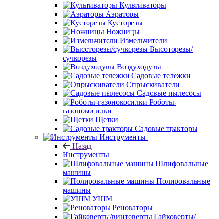
Культиваторы
Аэраторы
Кусторезы
Ножницы
Измельчители
Высоторезы/
сучкорезы
Воздуходувы
Садовые тележки
Опрыскиватели
Садовые пылесосы
Роботы-
газонокосилки
Щетки
Садовые тракторы
Инструменты
Назад
Инструменты
Шлифовальные
машины
Полировальные
машины
УШМ
Реноваторы
Гайковерты/