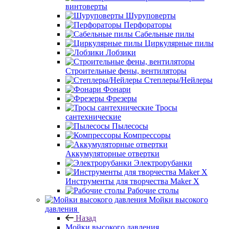
винтоверты
Шуруповерты
Перфораторы
Сабельные пилы
Циркулярные пилы
Лобзики
Строительные фены, вентиляторы
Степлеры/Нейлеры
Фонари
Фрезеры
Тросы
сантехнические
Пылесосы
Компрессоры
Аккумуляторные отвертки
Электрорубанки
Инструменты для творчества Maker X
Рабочие столы
Мойки высокого
давления
Назад
Мойки высокого давления