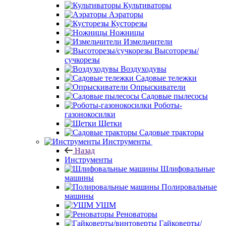
Культиваторы
Аэраторы
Кусторезы
Ножницы
Измельчители
Высоторезы/
сучкорезы
Воздуходувы
Садовые тележки
Опрыскиватели
Садовые пылесосы
Роботы-
газонокосилки
Щетки
Садовые тракторы
Инструменты
Назад
Инструменты
Шлифовальные
машины
Полировальные
машины
УШМ
Реноваторы
Гайковерты/