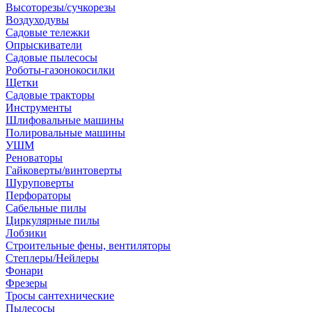
Высоторезы/сучкорезы
Воздуходувы
Садовые тележки
Опрыскиватели
Садовые пылесосы
Роботы-газонокосилки
Щетки
Садовые тракторы
Инструменты
Шлифовальные машины
Полировальные машины
УШМ
Реноваторы
Гайковерты/винтоверты
Шуруповерты
Перфораторы
Сабельные пилы
Циркулярные пилы
Лобзики
Строительные фены, вентиляторы
Степлеры/Нейлеры
Фонари
Фрезеры
Тросы сантехнические
Пылесосы