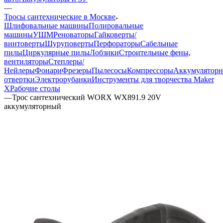
—
Тросы сантехнические в Москве
Шлифовальные машины
Полировальные
машины
УШМ
Реноваторы
Гайковерты/
винтоверты
Шуруповерты
Перфораторы
Сабельные
пилы
Циркулярные пилы
Лобзики
Строительные фены,
вентиляторы
Степлеры/
Нейлеры
Фонари
Фрезеры
Пылесосы
Компрессоры
Аккумулятор
отвертки
Электрорубанки
Инструменты для творчества Maker
X
Рабочие столы
—
Трос сантехнический WORX WX891.9 20V
аккумуляторный