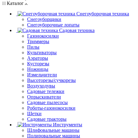
Каталог
Снегоуборочная техника
Снегоуборщики
Снегоуборочные лопаты
Садовая техника
Газонокосилки
Триммеры
Пилы
Культиваторы
Аэраторы
Кусторезы
Ножницы
Измельчители
Высоторезы/сучкорезы
Воздуходувы
Садовые тележки
Опрыскиватели
Садовые пылесосы
Роботы-газонокосилки
Щетки
Садовые тракторы
Инструменты
Шлифовальные машины
Полировальные машины