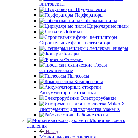
винтоверты
Шуруповерты
Перфораторы
Сабельные пилы
Циркулярные пилы
Лобзики
Строительные фены, вентиляторы
Степлеры/Нейлеры
Фонари
Фрезеры
Тросы
сантехнические
Пылесосы
Компрессоры
Аккумуляторные отвертки
Электрорубанки
Инструменты для творчества Maker X
Рабочие столы
Мойки высокого
давления
Назад
Мойки высокого давления