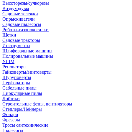
Высоторезы/сучкорезы
Воздуходувы
Садовые тележки
Опрыскиватели
Садовые пылесосы
Роботы-газонокосилки
Щетки
Садовые тракторы
Инструменты
Шлифовальные машины
Полировальные машины
УШМ
Реноваторы
Гайковерты/винтоверты
Шуруповерты
Перфораторы
Сабельные пилы
Циркулярные пилы
Лобзики
Строительные фены, вентиляторы
Степлеры/Нейлеры
Фонари
Фрезеры
Тросы сантехнические
Пылесосы