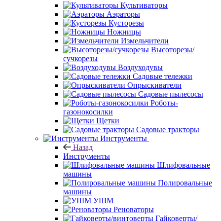
Культиваторы
Аэраторы
Кусторезы
Ножницы
Измельчители
Высоторезы/
сучкорезы
Воздуходувы
Садовые тележки
Опрыскиватели
Садовые пылесосы
Роботы-
газонокосилки
Щетки
Садовые тракторы
Инструменты
Назад
Инструменты
Шлифовальные
машины
Полировальные
машины
УШМ
Реноваторы
Гайковерты/