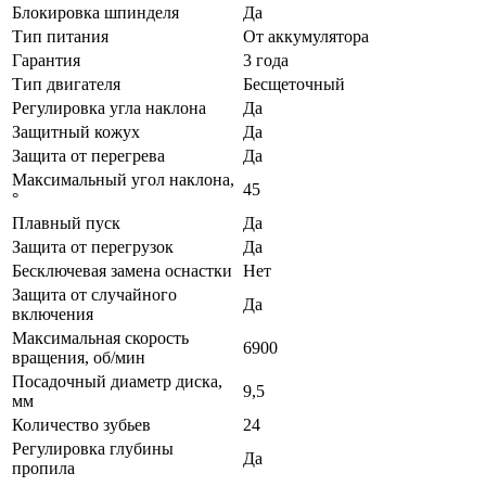
Блокировка шпинделя
Да
Тип питания
От аккумулятора
Гарантия
3 года
Тип двигателя
Бесщеточный
Регулировка угла наклона
Да
Защитный кожух
Да
Защита от перегрева
Да
Максимальный угол наклона,
45
°
Плавный пуск
Да
Защита от перегрузок
Да
Бесключевая замена оснастки
Нет
Защита от случайного
Да
включения
Максимальная скорость
6900
вращения, об/мин
Посадочный диаметр диска,
9,5
мм
Количество зубьев
24
Регулировка глубины
Да
пропила