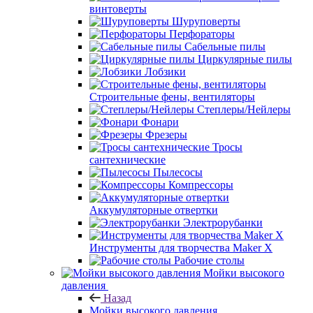
винтоверты
Шуруповерты
Перфораторы
Сабельные пилы
Циркулярные пилы
Лобзики
Строительные фены, вентиляторы
Степлеры/Нейлеры
Фонари
Фрезеры
Тросы
сантехнические
Пылесосы
Компрессоры
Аккумуляторные отвертки
Электрорубанки
Инструменты для творчества Maker X
Рабочие столы
Мойки высокого
давления
Назад
Мойки высокого давления