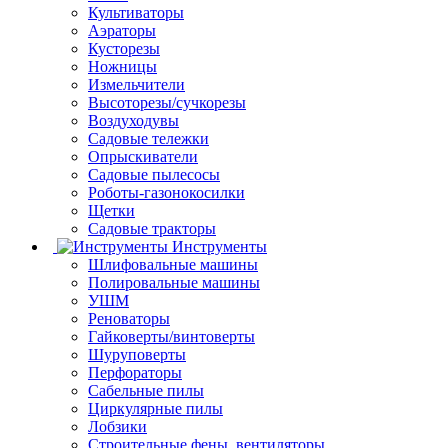
Культиваторы
Аэраторы
Кусторезы
Ножницы
Измельчители
Высоторезы/сучкорезы
Воздуходувы
Садовые тележки
Опрыскиватели
Садовые пылесосы
Роботы-газонокосилки
Щетки
Садовые тракторы
Инструменты
Шлифовальные машины
Полировальные машины
УШМ
Реноваторы
Гайковерты/винтоверты
Шуруповерты
Перфораторы
Сабельные пилы
Циркулярные пилы
Лобзики
Строительные фены, вентиляторы