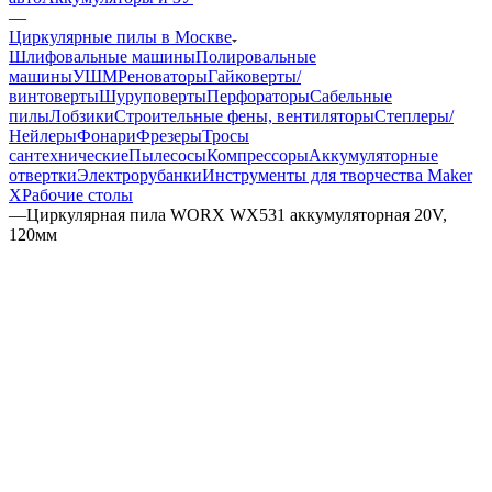
—
Циркулярные пилы в Москве
Шлифовальные машины
Полировальные
машины
УШМ
Реноваторы
Гайковерты/
винтоверты
Шуруповерты
Перфораторы
Сабельные
пилы
Лобзики
Строительные фены, вентиляторы
Степлеры/
Нейлеры
Фонари
Фрезеры
Тросы
сантехнические
Пылесосы
Компрессоры
Аккумуляторные
отвертки
Электрорубанки
Инструменты для творчества Maker
X
Рабочие столы
—
Циркулярная пила WORX WX531 аккумуляторная 20V,
120мм