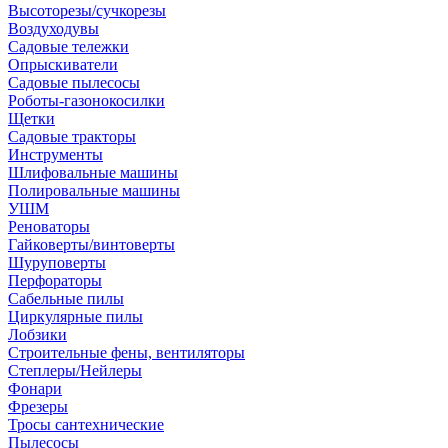
Высоторезы/сучкорезы
Воздуходувы
Садовые тележки
Опрыскиватели
Садовые пылесосы
Роботы-газонокосилки
Щетки
Садовые тракторы
Инструменты
Шлифовальные машины
Полировальные машины
УШМ
Реноваторы
Гайковерты/винтоверты
Шуруповерты
Перфораторы
Сабельные пилы
Циркулярные пилы
Лобзики
Строительные фены, вентиляторы
Степлеры/Нейлеры
Фонари
Фрезеры
Тросы сантехнические
Пылесосы