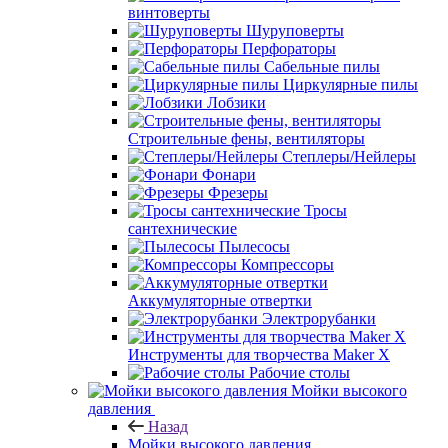
винтоверты
Шуруповерты
Перфораторы
Сабельные пилы
Циркулярные пилы
Лобзики
Строительные фены, вентиляторы
Степлеры/Нейлеры
Фонари
Фрезеры
Тросы
сантехнические
Пылесосы
Компрессоры
Аккумуляторные отвертки
Электрорубанки
Инструменты для творчества Maker X
Рабочие столы
Мойки высокого
давления
Назад
Мойки высокого давления