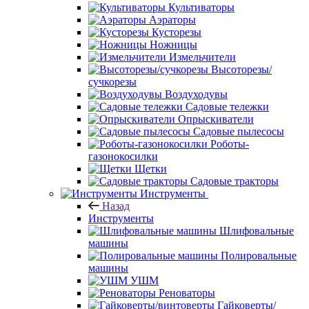
Культиваторы
Аэраторы
Кусторезы
Ножницы
Измельчители
Высоторезы/
сучкорезы
Воздуходувы
Садовые тележки
Опрыскиватели
Садовые пылесосы
Роботы-
газонокосилки
Щетки
Садовые тракторы
Инструменты
Назад
Инструменты
Шлифовальные
машины
Полировальные
машины
УШМ
Реноваторы
Гайковерты/