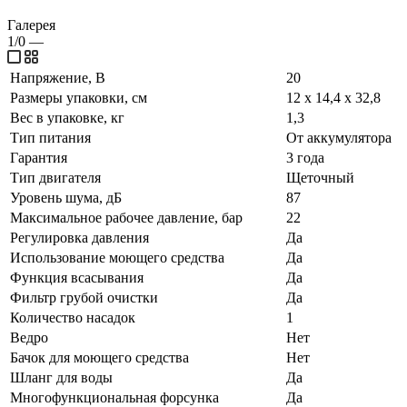
Галерея
1/0
—
Напряжение, В
20
Размеры упаковки, см
12 х 14,4 х 32,8
Вес в упаковке, кг
1,3
Тип питания
От аккумулятора
Гарантия
3 года
Тип двигателя
Щеточный
Уровень шума, дБ
87
Максимальное рабочее давление, бар
22
Регулировка давления
Да
Использование моющего средства
Да
Функция всасывания
Да
Фильтр грубой очистки
Да
Количество насадок
1
Ведро
Нет
Бачок для моющего средства
Нет
Шланг для воды
Да
Многофункциональная форсунка
Да