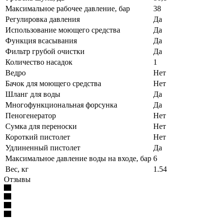
Максимальное рабочее давление, бар
38
Регулировка давления
Да
Использование моющего средства
Да
Функция всасывания
Да
Фильтр грубой очистки
Да
Количество насадок
1
Ведро
Нет
Бачок для моющего средства
Нет
Шланг для воды
Да
Многофункциональная форсунка
Да
Пеногенератор
Нет
Сумка для переноски
Нет
Короткий пистолет
Нет
Удлиненный пистолет
Да
Максимальное давление воды на входе, бар
6
Вес, кг
1.54
Отзывы