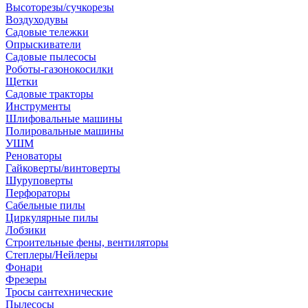
Высоторезы/сучкорезы
Воздуходувы
Садовые тележки
Опрыскиватели
Садовые пылесосы
Роботы-газонокосилки
Щетки
Садовые тракторы
Инструменты
Шлифовальные машины
Полировальные машины
УШМ
Реноваторы
Гайковерты/винтоверты
Шуруповерты
Перфораторы
Сабельные пилы
Циркулярные пилы
Лобзики
Строительные фены, вентиляторы
Степлеры/Нейлеры
Фонари
Фрезеры
Тросы сантехнические
Пылесосы