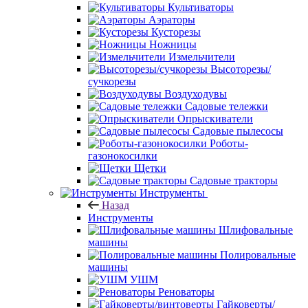
Культиваторы
Аэраторы
Кусторезы
Ножницы
Измельчители
Высоторезы/
сучкорезы
Воздуходувы
Садовые тележки
Опрыскиватели
Садовые пылесосы
Роботы-
газонокосилки
Щетки
Садовые тракторы
Инструменты
Назад
Инструменты
Шлифовальные
машины
Полировальные
машины
УШМ
Реноваторы
Гайковерты/