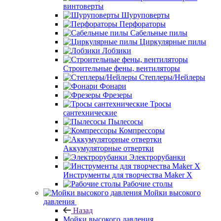
винтоверты
Шуруповерты
Перфораторы
Сабельные пилы
Циркулярные пилы
Лобзики
Строительные фены, вентиляторы
Степлеры/Нейлеры
Фонари
Фрезеры
Тросы
сантехнические
Пылесосы
Компрессоры
Аккумуляторные отвертки
Электрорубанки
Инструменты для творчества Maker X
Рабочие столы
Мойки высокого
давления
Назад
Мойки высокого давления