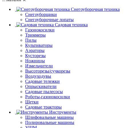
Снегоуборочная техника
Снегоуборщики
Снегоуборочные лопаты
Садовая техника
Газонокосилки
Триммеры
Пилы
Культиваторы
Аэраторы
Кусторезы
Ножницы
Измельчители
Высоторезы/сучкорезы
Воздуходувы
Садовые тележки
Опрыскиватели
Садовые пылесосы
Роботы-газонокосилки
Щетки
Садовые тракторы
Инструменты
Шлифовальные машины
Полировальные машины
УШМ