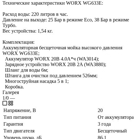
Технические характеристики WORX WG633E:
Расход воды: 220 литров в час.
Давление на выходе: 25 Бар в режиме Eco, 38 Бар в режиме
Турбо.
Вес устройства: 1,54 кг.
Комплектация:
Аккумуляторная бесщеточная мойка высокого давления
WORX WG633E;
Аккумулятор WORX 20В 4.0А*ч (WA3014);
Зарядное устройство WORX 20В 2A (WA3880);
Шланг для воды 6м;
Штанга для очистки под давлением 526мм;
Многоструйная насадка 5 в 1;
Коробка.
Галерея
1/0
—
Напряжение, В
20
Тип питания
От аккумулятора
Гарантия
3 года
Тип двигателя
Бесщеточный
Уровень шума, дБ
86,1