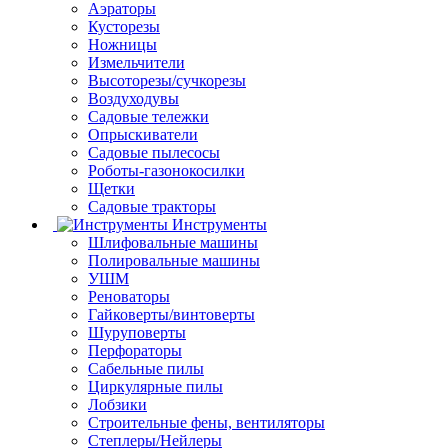
Аэраторы
Кусторезы
Ножницы
Измельчители
Высоторезы/сучкорезы
Воздуходувы
Садовые тележки
Опрыскиватели
Садовые пылесосы
Роботы-газонокосилки
Щетки
Садовые тракторы
Инструменты
Шлифовальные машины
Полировальные машины
УШМ
Реноваторы
Гайковерты/винтоверты
Шуруповерты
Перфораторы
Сабельные пилы
Циркулярные пилы
Лобзики
Строительные фены, вентиляторы
Степлеры/Нейлеры