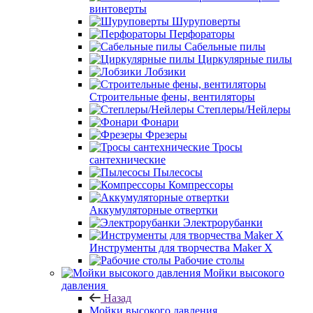
винтоверты
Шуруповерты
Перфораторы
Сабельные пилы
Циркулярные пилы
Лобзики
Строительные фены, вентиляторы
Степлеры/Нейлеры
Фонари
Фрезеры
Тросы
сантехнические
Пылесосы
Компрессоры
Аккумуляторные отвертки
Электрорубанки
Инструменты для творчества Maker X
Рабочие столы
Мойки высокого
давления
Назад
Мойки высокого давления