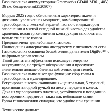
Газонокосилка аккумуляторная Greenworks GD40LM361, 40V,
36 см, бесщеточная(2520807).
Модель 2025 года с обновленным характеристиками и
дизайном: увеличенная мощность, комбинированный
травосборник с жесткой верхней частью с индикатором
заполнения и мягкой складной нижней частью для удобства
хранения, новая эргономичная конструкция выключателя,
новые стильные колеса.
Предназначена для небольших газонов.
Полноценная альтернатива инструменту с питанием от сети.
Газонокосилка оснащена бесщёточном двигателем DigiPro™ с
цифровым управлением.
Такой двигатель эффективно использует энергию
аккумулятора, не требует обслуживания и прослужит
значительно дольше обычных щёточных двигателей.
Газонокосилка выполняет две функции: сбор травы в
травосборник и мульчирование.
Регулировка высоты скашивания - центральная, 5 ступеней,
производится одной ручкой на деке у переднего колеса.
Дека из ударопрочного пластика, устойчивого к попаданию
посторонних предметов, таких как небольшие камни.
Ручка газонокосилки складная, что удобно при хранении.
Технические данные: