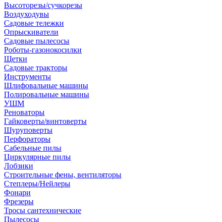
Высоторезы/сучкорезы
Воздуходувы
Садовые тележки
Опрыскиватели
Садовые пылесосы
Роботы-газонокосилки
Щетки
Садовые тракторы
Инструменты
Шлифовальные машины
Полировальные машины
УШМ
Реноваторы
Гайковерты/винтоверты
Шуруповерты
Перфораторы
Сабельные пилы
Циркулярные пилы
Лобзики
Строительные фены, вентиляторы
Степлеры/Нейлеры
Фонари
Фрезеры
Тросы сантехнические
Пылесосы