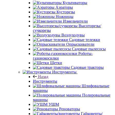
Культиваторы
Аэраторы
Кусторезы
Ножницы
Измельчители
Высоторезы/
сучкорезы
Воздуходувы
Садовые тележки
Опрыскиватели
Садовые пылесосы
Роботы-
газонокосилки
Щетки
Садовые тракторы
Инструменты
Назад
Инструменты
Шлифовальные
машины
Полировальные
машины
УШМ
Реноваторы
Гайковерты/