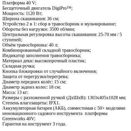
Платформа 40 V;
Бесщеточный двигатель DigiPro™;
Мощность: 1120 Вт;
Ширина скашивания: 36 см;
Устройство 2 в 1: сбор в травосборник и мульчирование;
Обороты без нагрузки: 3500 об/мин;
Центральная регулировка высоты скашивания: 25-70 мм / 5
ступеней;
Объём травосборника: 40 л;
Комбинированный складной травосборник;
Индикатор заполнения травосборника;
Материал деки: высокопрочный пластик;
Складная ручка;
Кнопка блокировки от случайного включения;
Защита от перегрузки/перегрева;
Диаметр передних колёс: 15 см;
Диаметр задних колес: 18 см;
Масса: 13 кг;
Размеры с разложенной ручкой (ДхШхВ): 1303х405х1028 мм;
Степень влагозащиты: IPX1.
Аккумуляторная батарея (АКБ), совместимая с 50+ моделями
инновационного садового инструмента платформы
Greenworks 40V;
Гарантия на инструмент 3 года.