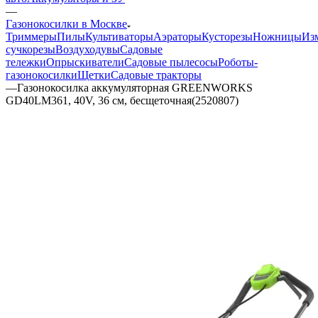
—
Газонокосилки в Москве
Триммеры
Пилы
Культиваторы
Аэраторы
Кусторезы
Ножницы
Из
сучкорезы
Воздуходувы
Садовые
тележки
Опрыскиватели
Садовые пылесосы
Роботы-
газонокосилки
Щетки
Садовые тракторы
—
Газонокосилка аккумуляторная GREENWORKS
GD40LM361, 40V, 36 см, бесщеточная(2520807)