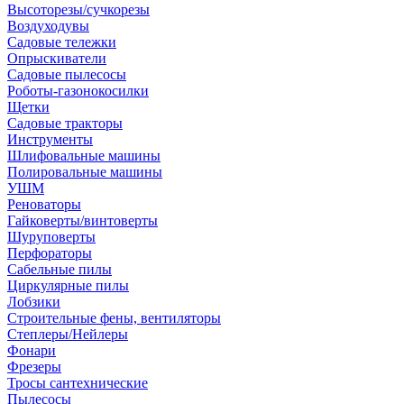
Высоторезы/сучкорезы
Воздуходувы
Садовые тележки
Опрыскиватели
Садовые пылесосы
Роботы-газонокосилки
Щетки
Садовые тракторы
Инструменты
Шлифовальные машины
Полировальные машины
УШМ
Реноваторы
Гайковерты/винтоверты
Шуруповерты
Перфораторы
Сабельные пилы
Циркулярные пилы
Лобзики
Строительные фены, вентиляторы
Степлеры/Нейлеры
Фонари
Фрезеры
Тросы сантехнические
Пылесосы