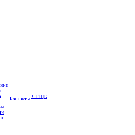
ании
и
а
+ ЕЩЕ
Контакты
ры
ии
иты