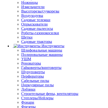
Ножницы
Измельчители
Высоторезы/сучкорезы
Воздуходувы
Садовые тележки
Опрыскиватели
Садовые пылесосы
Роботы-газонокосилки
Щетки
Садовые тракторы
Инструменты
Шлифовальные машины
Полировальные машины
УШМ
Реноваторы
Гайковерты/винтоверты
Шуруповерты
Перфораторы
Сабельные пилы
Циркулярные пилы
Лобзики
Строительные фены, вентиляторы
Степлеры/Нейлеры
Фонари
Фрезеры