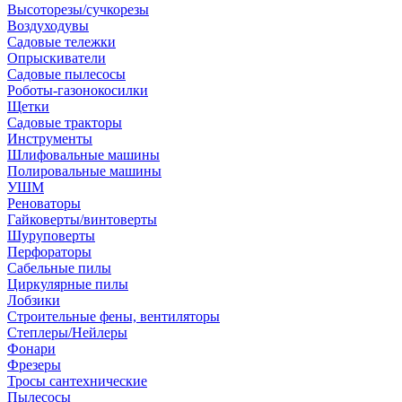
Высоторезы/сучкорезы
Воздуходувы
Садовые тележки
Опрыскиватели
Садовые пылесосы
Роботы-газонокосилки
Щетки
Садовые тракторы
Инструменты
Шлифовальные машины
Полировальные машины
УШМ
Реноваторы
Гайковерты/винтоверты
Шуруповерты
Перфораторы
Сабельные пилы
Циркулярные пилы
Лобзики
Строительные фены, вентиляторы
Степлеры/Нейлеры
Фонари
Фрезеры
Тросы сантехнические
Пылесосы