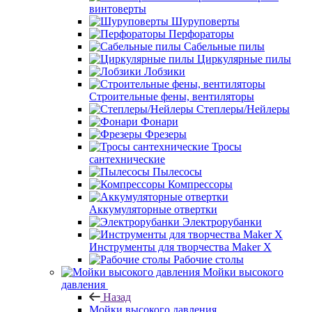
винтоверты
Шуруповерты
Перфораторы
Сабельные пилы
Циркулярные пилы
Лобзики
Строительные фены, вентиляторы
Степлеры/Нейлеры
Фонари
Фрезеры
Тросы
сантехнические
Пылесосы
Компрессоры
Аккумуляторные отвертки
Электрорубанки
Инструменты для творчества Maker X
Рабочие столы
Мойки высокого
давления
Назад
Мойки высокого давления