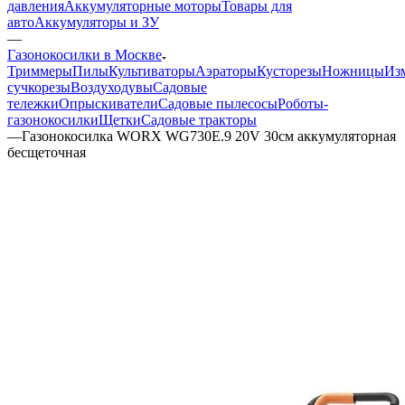
давления
Аккумуляторные моторы
Товары для
авто
Аккумуляторы и ЗУ
—
Газонокосилки в Москве
Триммеры
Пилы
Культиваторы
Аэраторы
Кусторезы
Ножницы
Из
сучкорезы
Воздуходувы
Садовые
тележки
Опрыскиватели
Садовые пылесосы
Роботы-
газонокосилки
Щетки
Садовые тракторы
—
Газонокосилка WORX WG730E.9 20V 30см аккумуляторная
бесщеточная