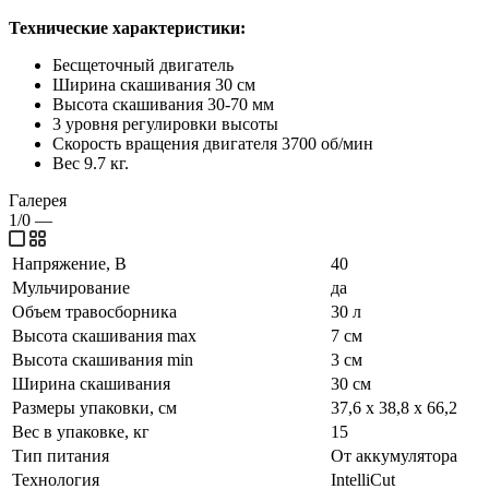
Технические характеристики:
Бесщеточный двигатель
Ширина скашивания 30 см
Высота скашивания 30-70 мм
3 уровня регулировки высоты
Скорость вращения двигателя 3700 об/мин
Вес 9.7 кг.
Галерея
1/0
—
Напряжение, В
40
Мульчирование
да
Объем травосборника
30 л
Высота скашивания max
7 см
Высота скашивания min
3 см
Ширина скашивания
30 см
Размеры упаковки, см
37,6 х 38,8 х 66,2
Вес в упаковке, кг
15
Тип питания
От аккумулятора
Технология
IntelliCut