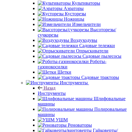
Культиваторы
Аэраторы
Кусторезы
Ножницы
Измельчители
Высоторезы/
сучкорезы
Воздуходувы
Садовые тележки
Опрыскиватели
Садовые пылесосы
Роботы-
газонокосилки
Щетки
Садовые тракторы
Инструменты
Назад
Инструменты
Шлифовальные
машины
Полировальные
машины
УШМ
Реноваторы
Гайковерты/