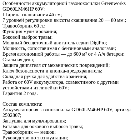
Особенности аккумуляторной газонокосилки Greenworks
GD60LM46HP 60V:
Ширина скашивания 46 см;
7 уровней регулировки высоты скашивания 20 — 80 мм.;
Травосборник 60 л.;
Функция мульчирования;
Боковой выброс травы;
Мощный бесщеточный двигатель серии DigiPro;
Мощность, сопоставимая с бензиновыми аналогами;
Время автономной работы — до 600 м² от 4 А/ч батареи;
Стальная дека;
Защита двигателя от механических повреждений;
Ключ безопасности и кнопка-предохранитель;
Складная ручка для удобства хранения;
Работа от 60V аккумулятора, совместимого с другими
устройствами из линейки 60V;
Гарантия 2 года.
Состав комплекта:
Аккумуляторная газонокосилка GD60LM46HP 60V, артикул
2502807;
Заглушка для мульчирования;
Вставка для бокового выброса травы;
Травосборник — мешок;
Руководство по эксплуатации;