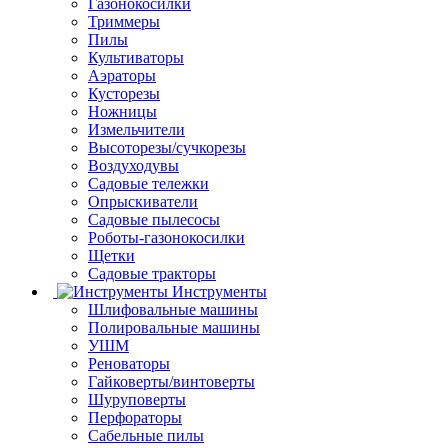
Газонокосилки
Триммеры
Пилы
Культиваторы
Аэраторы
Кусторезы
Ножницы
Измельчители
Высоторезы/сучкорезы
Воздуходувы
Садовые тележки
Опрыскиватели
Садовые пылесосы
Роботы-газонокосилки
Щетки
Садовые тракторы
Инструменты
Шлифовальные машины
Полировальные машины
УШМ
Реноваторы
Гайковерты/винтоверты
Шуруповерты
Перфораторы
Сабельные пилы