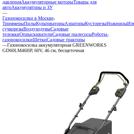
давления
Аккумуляторные моторы
Товары для
авто
Аккумуляторы и ЗУ
—
Газонокосилки в Москве
Триммеры
Пилы
Культиваторы
Аэраторы
Кусторезы
Ножницы
Из
сучкорезы
Воздуходувы
Садовые
тележки
Опрыскиватели
Садовые пылесосы
Роботы-
газонокосилки
Щетки
Садовые тракторы
—
Газонокосилка аккумуляторная GREENWORKS
GD60LM46HP, 60V, 46 см, бесщеточная