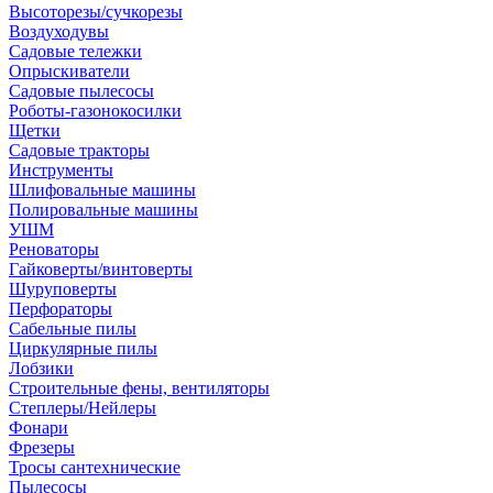
Высоторезы/сучкорезы
Воздуходувы
Садовые тележки
Опрыскиватели
Садовые пылесосы
Роботы-газонокосилки
Щетки
Садовые тракторы
Инструменты
Шлифовальные машины
Полировальные машины
УШМ
Реноваторы
Гайковерты/винтоверты
Шуруповерты
Перфораторы
Сабельные пилы
Циркулярные пилы
Лобзики
Строительные фены, вентиляторы
Степлеры/Нейлеры
Фонари
Фрезеры
Тросы сантехнические
Пылесосы