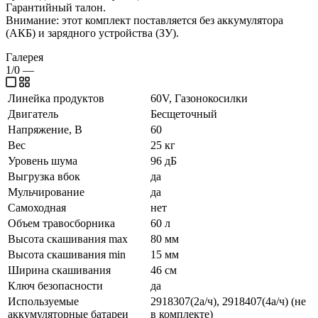
Гарантийный талон.
Внимание: этот комплект поставляется без аккумулятора
(АКБ) и зарядного устройства (ЗУ).
Галерея
1/0
—
Линейка продуктов
60V, Газонокосилки
Двигатель
Бесщеточный
Напряжение, В
60
Вес
25 кг
Уровень шума
96 дБ
Выгрузка вбок
да
Мульчирование
да
Самоходная
нет
Объем травосборника
60 л
Высота скашивания max
80 мм
Высота скашивания min
15 мм
Ширина скашивания
46 см
Ключ безопасности
да
Используемые
2918307(2а/ч), 2918407(4а/ч) (не
аккумуляторные батареи
в комплекте)