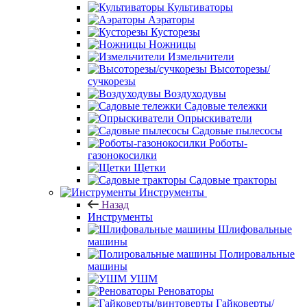
Культиваторы
Аэраторы
Кусторезы
Ножницы
Измельчители
Высоторезы/
сучкорезы
Воздуходувы
Садовые тележки
Опрыскиватели
Садовые пылесосы
Роботы-
газонокосилки
Щетки
Садовые тракторы
Инструменты
Назад
Инструменты
Шлифовальные
машины
Полировальные
машины
УШМ
Реноваторы
Гайковерты/