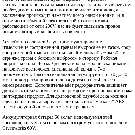
эксплуатации: не нужны замена масла, фильтров и свечей, нет
необходимости смешивать моторное масло и топливо, а
включение происходит нажатием всего одной кнопки. И в
отличии от обычной электрической газонокосилки,
работающей от сети 230V, вас не будет связывать провод
питания, который вы боитесь повредить.
Устройство сочетает 3 функции: мульчирование —
измельчение состриженной травы и выброса ее на газон, сбор
состриженной травы в специальный мешок объемом 60 л и
стрижка травы с боковым выбросом в сторону. Рабочая
ширина косилки 46 см. Для регулировки уровня скашивания
на корпусе расположен специальный рычаг с 7-ю
положениями. Высота скашивания регулируется от 20 до 80
мм, привод регулировки производится на все 4 колеса
одновременно. Дополнительный предохранитель защищает
двигатель от механических повреждение при попадании ножа
на твердый предмет. Для долговечной службы дека косилки
сделана из стали, а корпус из специального “мягкого” ABS
пластика, устойчивого к сколам и трещинам.
Аккумуляторная батарея 60 вольт, используемая этой
косилкой, совместима с целым спектром устройств линейки
Greenworks 60V.