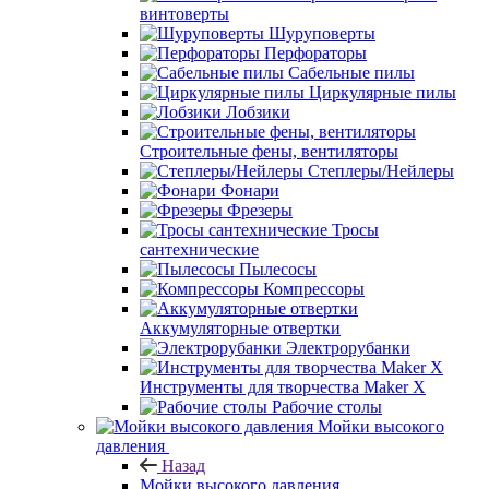
винтоверты
Шуруповерты
Перфораторы
Сабельные пилы
Циркулярные пилы
Лобзики
Строительные фены, вентиляторы
Степлеры/Нейлеры
Фонари
Фрезеры
Тросы
сантехнические
Пылесосы
Компрессоры
Аккумуляторные отвертки
Электрорубанки
Инструменты для творчества Maker X
Рабочие столы
Мойки высокого
давления
Назад
Мойки высокого давления