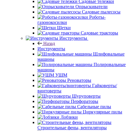
Садовые тележки
Опрыскиватели
Садовые пылесосы
Роботы-
газонокосилки
Щетки
Садовые тракторы
Инструменты
Назад
Инструменты
Шлифовальные
машины
Полировальные
машины
УШМ
Реноваторы
Гайковерты/
винтоверты
Шуруповерты
Перфораторы
Сабельные пилы
Циркулярные пилы
Лобзики
Строительные фены, вентиляторы