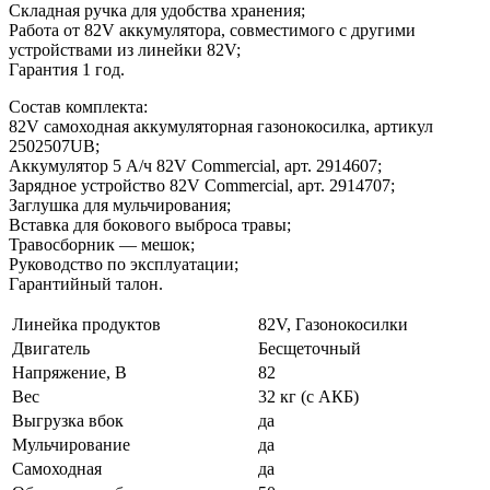
Складная ручка для удобства хранения;
Работа от 82V аккумулятора, совместимого с другими
устройствами из линейки 82V;
Гарантия 1 год.
Состав комплекта:
82V самоходная аккумуляторная газонокосилка, артикул
2502507UB;
Аккумулятор 5 А/ч 82V Commercial, арт. 2914607;
Зарядное устройство 82V Commercial, арт. 2914707;
Заглушка для мульчирования;
Вставка для бокового выброса травы;
Травосборник — мешок;
Руководство по эксплуатации;
Гарантийный талон.
Линейка продуктов
82V, Газонокосилки
Двигатель
Бесщеточный
Напряжение, В
82
Вес
32 кг (с АКБ)
Выгрузка вбок
да
Мульчирование
да
Самоходная
да