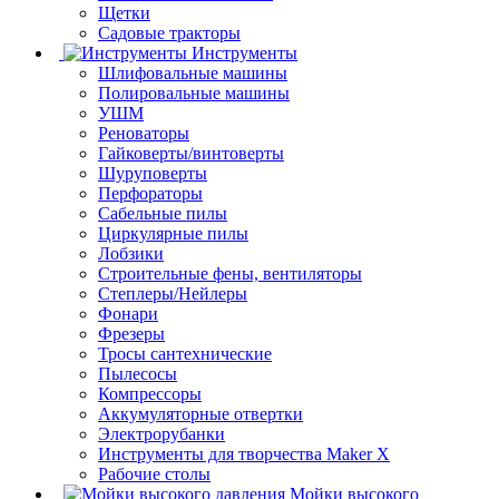
Щетки
Садовые тракторы
Инструменты
Шлифовальные машины
Полировальные машины
УШМ
Реноваторы
Гайковерты/винтоверты
Шуруповерты
Перфораторы
Сабельные пилы
Циркулярные пилы
Лобзики
Строительные фены, вентиляторы
Степлеры/Нейлеры
Фонари
Фрезеры
Тросы сантехнические
Пылесосы
Компрессоры
Аккумуляторные отвертки
Электрорубанки
Инструменты для творчества Maker X
Рабочие столы
Мойки высокого