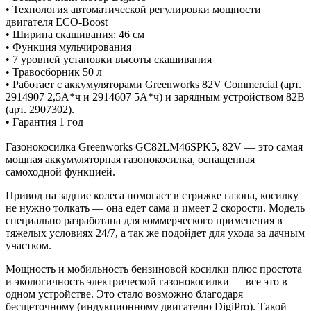
• Технология автоматической регулировки мощности
двигателя ECO-Boost
• Ширина скашивания: 46 см
• Функция мульчирования
• 7 уровней установки высоты скашивания
• Травосборник 50 л
• Работает с аккумуляторами Greenworks 82V Commercial (арт.
2914907 2,5А*ч и 2914607 5А*ч) и зарядным устройством 82В
(арт. 2907302).
• Гарантия 1 год
Газонокосилка Greenworks GC82LM46SPK5, 82V — это самая
мощная аккумуляторная газонокосилка, оснащенная
самоходной функцией.
Привод на задние колеса помогает в стрижке газона, косилку
не нужно толкать — она едет сама и имеет 2 скорости. Модель
специально разработана для коммерческого применения в
тяжелых условиях 24/7, а так же подойдет для ухода за дачным
участком.
Мощность и мобильность бензиновой косилки плюс простота
и экологичность электрической газонокосилки — все это в
одном устройстве. Это стало возможно благодаря
бесщеточному (индукционному двигателю DigiPro). Такой