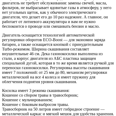
двигатель не требует обслуживания: замены свечей, масла,
фильтров, не выбрасывает ядовитые газы в атмосферу, у него
нет угольных щеток, как у обычного электрического
двигателя, что делает его до 10 раз надежнее. А главное, он
работает от литиевого аккумулятора и вам не нужно
беспокоится о проводе или смешивать бензин и масло.
Двигатель оснащается технологией автоматической
регулировки оборотов ECO-Boost — для экономии заряда
батареи, а также оснащается кнопкой с принудительным
Turbo-режимом. Ширина скашивания составляет
внушительные 46 см. Дека газонокосилки выполнена из
стали, а корпус двигателя из АБС пластика защищен
специальной дугой, которая в то же время является ручкой для
переноски газонокосилки. Регулировка высоты скашивания
имеет 7 положений: от 25 мм до 80, механизм регулировки
металлический на все 4 колеса и имеет пружину для
облегчения поднятия уровня скашивания.
Косилка имеет 3 режима скашивания:
Кошение со сбором травы в травосборник;
Кошение с мульчированием;
Кошение с боковым выбросом травы.
Травосборник на 50 литров имеет гибридное строение —
металлический каркас и мягкий мешок для удобства хранения.