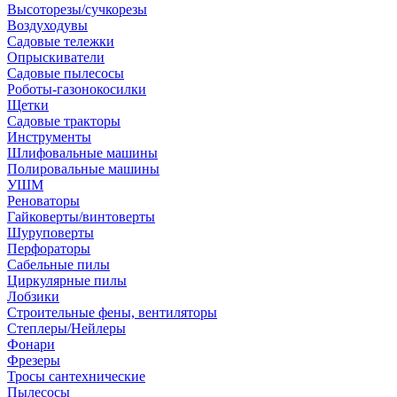
Высоторезы/сучкорезы
Воздуходувы
Садовые тележки
Опрыскиватели
Садовые пылесосы
Роботы-газонокосилки
Щетки
Садовые тракторы
Инструменты
Шлифовальные машины
Полировальные машины
УШМ
Реноваторы
Гайковерты/винтоверты
Шуруповерты
Перфораторы
Сабельные пилы
Циркулярные пилы
Лобзики
Строительные фены, вентиляторы
Степлеры/Нейлеры
Фонари
Фрезеры
Тросы сантехнические
Пылесосы