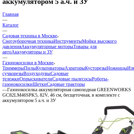
аккумулятором 5 а.ч. и ЗУ
Главная
—
Каталог
—
Садовая техника в Москве
Снегоуборочная техника
Инструменты
Мойки высокого
давления
Аккумуляторные моторы
Товары для
авто
Аккумуляторы и ЗУ
—
Газонокосилки в Москве
Триммеры
Пилы
Культиваторы
Аэраторы
Кусторезы
Ножницы
Из
сучкорезы
Воздуходувы
Садовые
тележки
Опрыскиватели
Садовые пылесосы
Роботы-
газонокосилки
Щетки
Садовые тракторы
—
Газонокосилка аккумуляторная самоходная GREENWORKS
GC82LM46SPK5, 82V, 46 см, бесщеточная, в комплекте с
аккумулятором 5 а.ч. и ЗУ