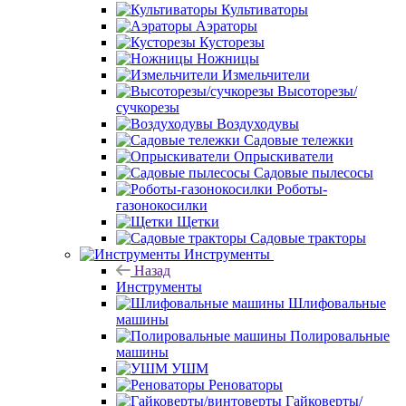
Культиваторы
Аэраторы
Кусторезы
Ножницы
Измельчители
Высоторезы/
сучкорезы
Воздуходувы
Садовые тележки
Опрыскиватели
Садовые пылесосы
Роботы-
газонокосилки
Щетки
Садовые тракторы
Инструменты
Назад
Инструменты
Шлифовальные
машины
Полировальные
машины
УШМ
Реноваторы
Гайковерты/