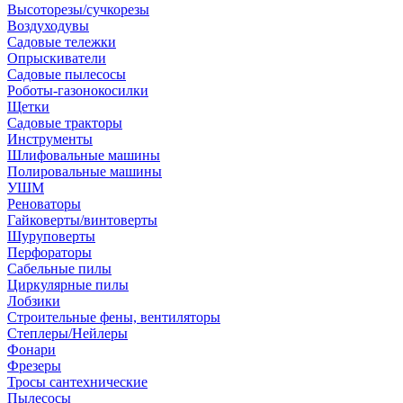
Высоторезы/сучкорезы
Воздуходувы
Садовые тележки
Опрыскиватели
Садовые пылесосы
Роботы-газонокосилки
Щетки
Садовые тракторы
Инструменты
Шлифовальные машины
Полировальные машины
УШМ
Реноваторы
Гайковерты/винтоверты
Шуруповерты
Перфораторы
Сабельные пилы
Циркулярные пилы
Лобзики
Строительные фены, вентиляторы
Степлеры/Нейлеры
Фонари
Фрезеры
Тросы сантехнические
Пылесосы