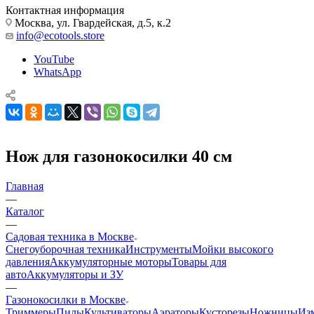
Контактная информация
Москва, ул. Гвардейская, д.5, к.2
info@ecotools.store
YouTube
WhatsApp
Нож для газонокосилки 40 см
Главная
—
Каталог
—
Садовая техника в Москве
Снегоуборочная техника
Инструменты
Мойки высокого
давления
Аккумуляторные моторы
Товары для
авто
Аккумуляторы и ЗУ
—
Газонокосилки в Москве
Триммеры
Пилы
Культиваторы
Аэраторы
Кусторезы
Ножницы
Из