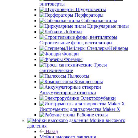
винтоверты
Шуруповерты
Перфораторы
Сабельные пилы
Циркулярные пилы
Лобзики
Строительные фены, вентиляторы
Степлеры/Нейлеры
Фонари
Фрезеры
Тросы
сантехнические
Пылесосы
Компрессоры
Аккумуляторные отвертки
Электрорубанки
Инструменты для творчества Maker X
Рабочие столы
Мойки высокого
давления
Назад
Мойки высокого давления