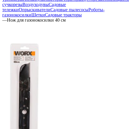
сучкорезы
Воздуходувы
Садовые
тележки
Опрыскиватели
Садовые пылесосы
Роботы-
газонокосилки
Щетки
Садовые тракторы
—
Нож для газонокосилки 40 см