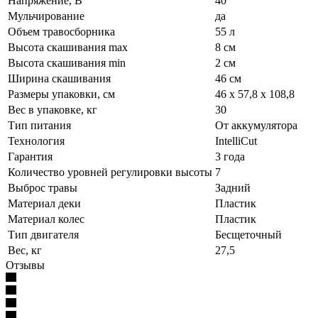
Напряжение, В
40
Мульчирование
да
Объем травосборника
55 л
Высота скашивания max
8 см
Высота скашивания min
2 см
Ширина скашивания
46 см
Размеры упаковки, см
46 х 57,8 х 108,8
Вес в упаковке, кг
30
Тип питания
От аккумулятора
Технология
IntelliCut
Гарантия
3 года
Количество уровней регулировки высоты
7
Выброс травы
Задний
Материал деки
Пластик
Материал колес
Пластик
Тип двигателя
Бесщеточный
Вес, кг
27,5
Отзывы