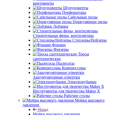
винтоверты
Шуруповерты
Перфораторы
Сабельные пилы
Циркулярные пилы
Лобзики
Строительные фены, вентиляторы
Степлеры/Нейлеры
Фонари
Фрезеры
Тросы
сантехнические
Пылесосы
Компрессоры
Аккумуляторные отвертки
Электрорубанки
Инструменты для творчества Maker X
Рабочие столы
Мойки высокого
давления
Назад
Мойки высокого давления