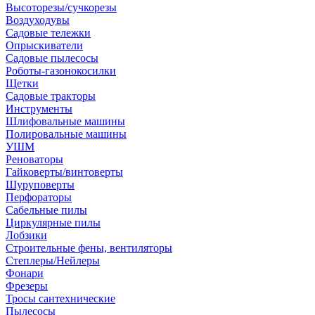
Высоторезы/сучкорезы
Воздуходувы
Садовые тележки
Опрыскиватели
Садовые пылесосы
Роботы-газонокосилки
Щетки
Садовые тракторы
Инструменты
Шлифовальные машины
Полировальные машины
УШМ
Реноваторы
Гайковерты/винтоверты
Шуруповерты
Перфораторы
Сабельные пилы
Циркулярные пилы
Лобзики
Строительные фены, вентиляторы
Степлеры/Нейлеры
Фонари
Фрезеры
Тросы сантехнические
Пылесосы