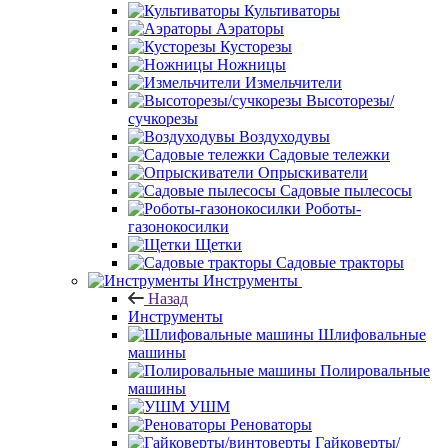
Культиваторы
Аэраторы
Кусторезы
Ножницы
Измельчители
Высоторезы/
сучкорезы
Воздуходувы
Садовые тележки
Опрыскиватели
Садовые пылесосы
Роботы-
газонокосилки
Щетки
Садовые тракторы
Инструменты
Назад
Инструменты
Шлифовальные
машины
Полировальные
машины
УШМ
Реноваторы
Гайковерты/