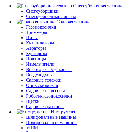
Снегоуборочная техника
Снегоуборщики
Снегоуборочные лопаты
Садовая техника
Газонокосилки
Триммеры
Пилы
Культиваторы
Аэраторы
Кусторезы
Ножницы
Измельчители
Высоторезы/сучкорезы
Воздуходувы
Садовые тележки
Опрыскиватели
Садовые пылесосы
Роботы-газонокосилки
Щетки
Садовые тракторы
Инструменты
Шлифовальные машины
Полировальные машины
УШМ