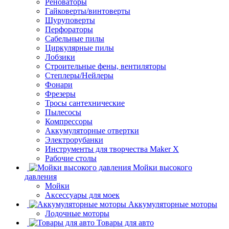
Реноваторы
Гайковерты/винтоверты
Шуруповерты
Перфораторы
Сабельные пилы
Циркулярные пилы
Лобзики
Строительные фены, вентиляторы
Степлеры/Нейлеры
Фонари
Фрезеры
Тросы сантехнические
Пылесосы
Компрессоры
Аккумуляторные отвертки
Электрорубанки
Инструменты для творчества Maker X
Рабочие столы
Мойки высокого
давления
Мойки
Аксессуары для моек
Аккумуляторные моторы
Лодочные моторы
Товары для авто