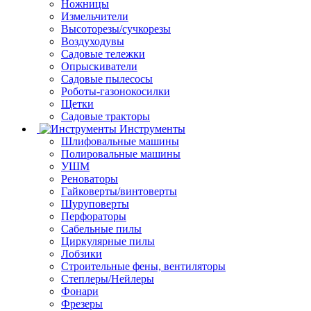
Ножницы
Измельчители
Высоторезы/сучкорезы
Воздуходувы
Садовые тележки
Опрыскиватели
Садовые пылесосы
Роботы-газонокосилки
Щетки
Садовые тракторы
Инструменты
Шлифовальные машины
Полировальные машины
УШМ
Реноваторы
Гайковерты/винтоверты
Шуруповерты
Перфораторы
Сабельные пилы
Циркулярные пилы
Лобзики
Строительные фены, вентиляторы
Степлеры/Нейлеры
Фонари
Фрезеры