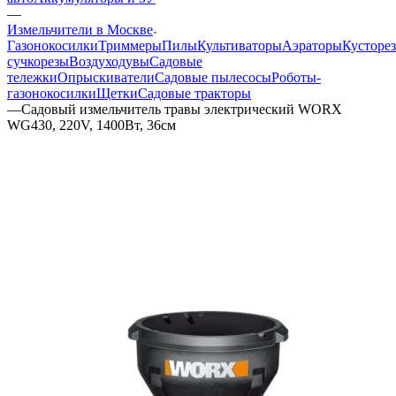
—
Измельчители в Москве
Газонокосилки
Триммеры
Пилы
Культиваторы
Аэраторы
Кусторе
сучкорезы
Воздуходувы
Садовые
тележки
Опрыскиватели
Садовые пылесосы
Роботы-
газонокосилки
Щетки
Садовые тракторы
—
Садовый измельчитель травы электрический WORX
WG430, 220V, 1400Вт, 36см