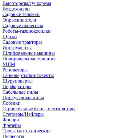
Высоторезы/сучкорезы
Воздуходувы
Садовые тележки
Опрыскиватели
Садовые пылесосы
Роботы-газонокосилки
Щетки
Садовые тракторы
Инструменты
Шлифовальные машины
Полировальные машины
УШМ
Реноваторы
Гайковерты/винтоверты
Шуруповерты
Перфораторы
Сабельные пилы
Циркулярные пилы
Лобзики
Строительные фены, вентиляторы
Степлеры/Нейлеры
Фонари
Фрезеры
Тросы сантехнические
Пылесосы