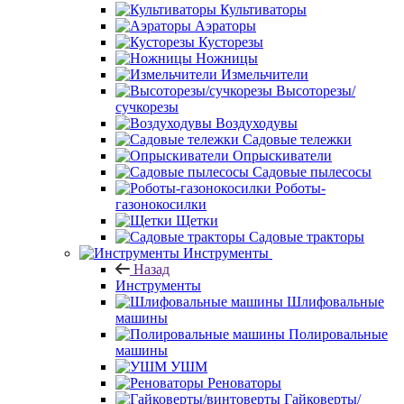
Культиваторы
Аэраторы
Кусторезы
Ножницы
Измельчители
Высоторезы/
сучкорезы
Воздуходувы
Садовые тележки
Опрыскиватели
Садовые пылесосы
Роботы-
газонокосилки
Щетки
Садовые тракторы
Инструменты
Назад
Инструменты
Шлифовальные
машины
Полировальные
машины
УШМ
Реноваторы
Гайковерты/