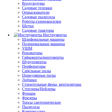
Воздуходувы
Садовые тележки
Опрыскиватели
Садовые пылесосы
Роботы-газонокосилки
Щетки
Садовые тракторы
Инструменты
Шлифовальные машины
Полировальные машины
УШМ
Реноваторы
Гайковерты/винтоверты
Шуруповерты
Перфораторы
Сабельные пилы
Циркулярные пилы
Лобзики
Строительные фены, вентиляторы
Степлеры/Нейлеры
Фонари
Фрезеры
Тросы сантехнические
Пылесосы
Компрессоры