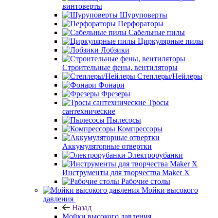
винтоверты
Шуруповерты
Перфораторы
Сабельные пилы
Циркулярные пилы
Лобзики
Строительные фены, вентиляторы
Степлеры/Нейлеры
Фонари
Фрезеры
Тросы
сантехнические
Пылесосы
Компрессоры
Аккумуляторные отвертки
Электрорубанки
Инструменты для творчества Maker X
Рабочие столы
Мойки высокого
давления
Назад
Мойки высокого давления