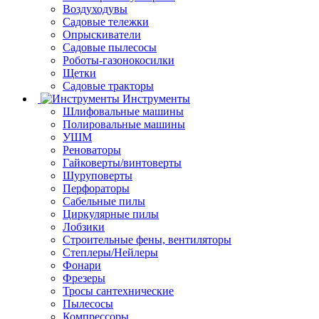
Воздуходувы
Садовые тележки
Опрыскиватели
Садовые пылесосы
Роботы-газонокосилки
Щетки
Садовые тракторы
Инструменты
Шлифовальные машины
Полировальные машины
УШМ
Реноваторы
Гайковерты/винтоверты
Шуруповерты
Перфораторы
Сабельные пилы
Циркулярные пилы
Лобзики
Строительные фены, вентиляторы
Степлеры/Нейлеры
Фонари
Фрезеры
Тросы сантехнические
Пылесосы
Компрессоры