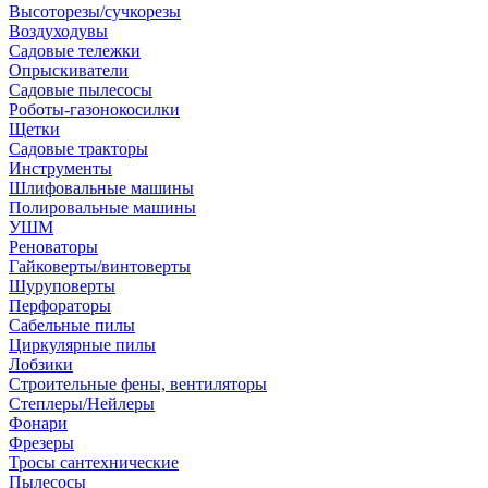
Высоторезы/сучкорезы
Воздуходувы
Садовые тележки
Опрыскиватели
Садовые пылесосы
Роботы-газонокосилки
Щетки
Садовые тракторы
Инструменты
Шлифовальные машины
Полировальные машины
УШМ
Реноваторы
Гайковерты/винтоверты
Шуруповерты
Перфораторы
Сабельные пилы
Циркулярные пилы
Лобзики
Строительные фены, вентиляторы
Степлеры/Нейлеры
Фонари
Фрезеры
Тросы сантехнические
Пылесосы