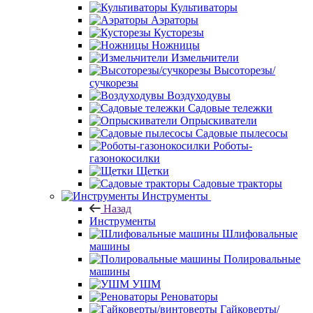
Культиваторы
Аэраторы
Кусторезы
Ножницы
Измельчители
Высоторезы/
сучкорезы
Воздуходувы
Садовые тележки
Опрыскиватели
Садовые пылесосы
Роботы-
газонокосилки
Щетки
Садовые тракторы
Инструменты
Назад
Инструменты
Шлифовальные
машины
Полировальные
машины
УШМ
Реноваторы
Гайковерты/