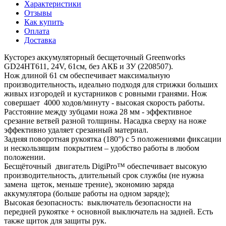
Характеристики
Отзывы
Как купить
Оплата
Доставка
Кусторез аккумуляторный бесщеточный Greenworks
GD24HT611, 24V, 61см, без АКБ и ЗУ (2208507).
Нож длиной 61 см обеспечивает максимальную
производительность, идеально подходя для стрижки больших
живых изгородей и кустарников с ровными гранями. Нож
совершает 4000 ходов/минуту - высокая скорость работы.
Расстояние между зубцами ножа 28 мм - эффективное
срезание ветвей разной толщины. Насадка сверху на ноже
эффективно удаляет срезанный материал.
Задняя поворотная рукоятка (180°) с 5 положениями фиксации
и нескользящим покрытием – удобство работы в любом
положении.
Бесщёточный двигатель DigiPro™ обеспечивает высокую
производительность, длительный срок службы (не нужна
замена щеток, меньше трение), экономию заряда
аккумулятора (больше работы на одном заряде);
Высокая безопасность: выключатель безопасности на
передней рукоятке + основной выключатель на задней. Есть
также щиток для защиты рук.