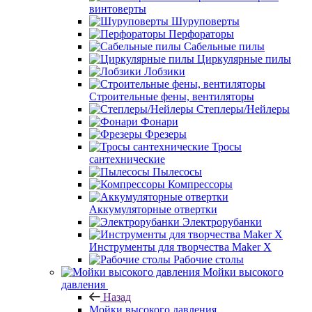
винтоверты
Шуруповерты
Перфораторы
Сабельные пилы
Циркулярные пилы
Лобзики
Строительные фены, вентиляторы
Степлеры/Нейлеры
Фонари
Фрезеры
Тросы
сантехнические
Пылесосы
Компрессоры
Аккумуляторные отвертки
Электрорубанки
Инструменты для творчества Maker X
Рабочие столы
Мойки высокого
давления
Назад
Мойки высокого давления