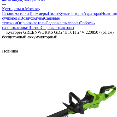
—
Кусторезы в Москве
Газонокосилки
Триммеры
Пилы
Культиваторы
Аэраторы
Ножниц
сучкорезы
Воздуходувы
Садовые
тележки
Опрыскиватели
Садовые пылесосы
Роботы-
газонокосилки
Щетки
Садовые тракторы
—
Кусторез GREENWORKS GD24HT611 24V 2208507 (61 см)
бесщеточный аккумуляторный
Новинка