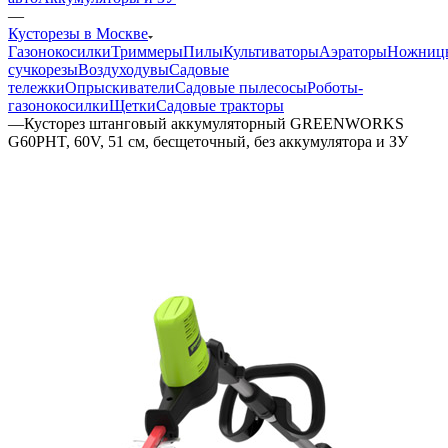
—
Кусторезы в Москве
Газонокосилки
Триммеры
Пилы
Культиваторы
Аэраторы
Ножниц
сучкорезы
Воздуходувы
Садовые
тележки
Опрыскиватели
Садовые пылесосы
Роботы-
газонокосилки
Щетки
Садовые тракторы
—
Кусторез штанговый аккумуляторный GREENWORKS
G60PHT, 60V, 51 см, бесщеточный, без аккумулятора и ЗУ