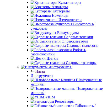
Культиваторы
Аэраторы
Кусторезы
Ножницы
Измельчители
Высоторезы/
сучкорезы
Воздуходувы
Садовые тележки
Опрыскиватели
Садовые пылесосы
Роботы-
газонокосилки
Щетки
Садовые тракторы
Инструменты
Назад
Инструменты
Шлифовальные
машины
Полировальные
машины
УШМ
Реноваторы
Гайковерты/