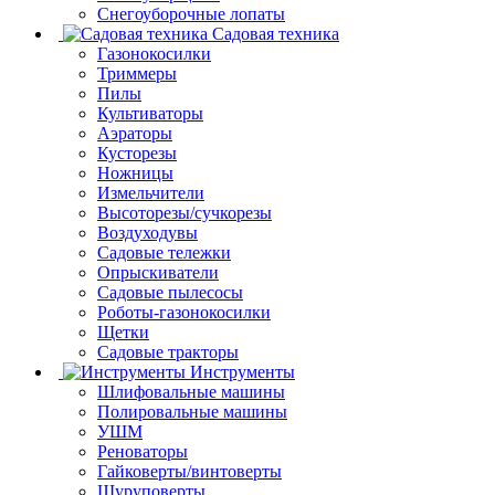
Снегоуборочные лопаты
Садовая техника
Газонокосилки
Триммеры
Пилы
Культиваторы
Аэраторы
Кусторезы
Ножницы
Измельчители
Высоторезы/сучкорезы
Воздуходувы
Садовые тележки
Опрыскиватели
Садовые пылесосы
Роботы-газонокосилки
Щетки
Садовые тракторы
Инструменты
Шлифовальные машины
Полировальные машины
УШМ
Реноваторы
Гайковерты/винтоверты
Шуруповерты