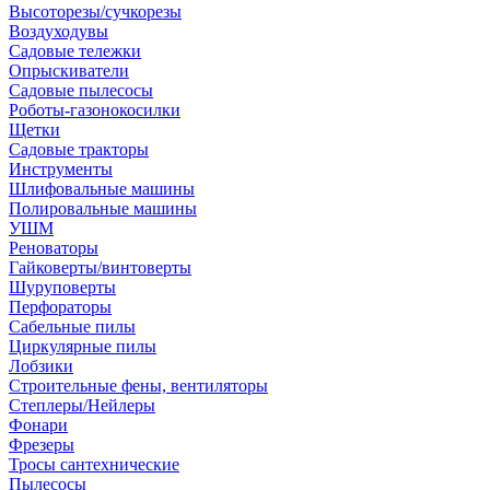
Высоторезы/сучкорезы
Воздуходувы
Садовые тележки
Опрыскиватели
Садовые пылесосы
Роботы-газонокосилки
Щетки
Садовые тракторы
Инструменты
Шлифовальные машины
Полировальные машины
УШМ
Реноваторы
Гайковерты/винтоверты
Шуруповерты
Перфораторы
Сабельные пилы
Циркулярные пилы
Лобзики
Строительные фены, вентиляторы
Степлеры/Нейлеры
Фонари
Фрезеры
Тросы сантехнические
Пылесосы