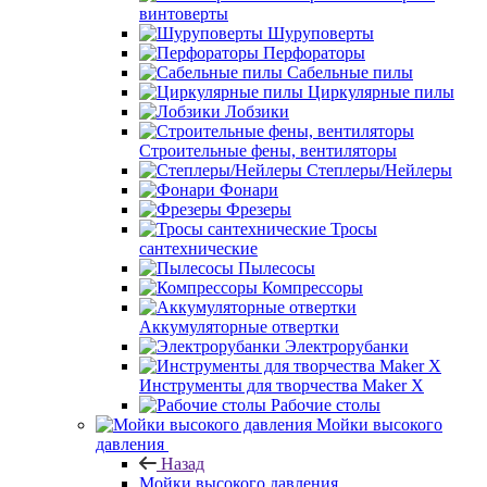
винтоверты
Шуруповерты
Перфораторы
Сабельные пилы
Циркулярные пилы
Лобзики
Строительные фены, вентиляторы
Степлеры/Нейлеры
Фонари
Фрезеры
Тросы
сантехнические
Пылесосы
Компрессоры
Аккумуляторные отвертки
Электрорубанки
Инструменты для творчества Maker X
Рабочие столы
Мойки высокого
давления
Назад
Мойки высокого давления