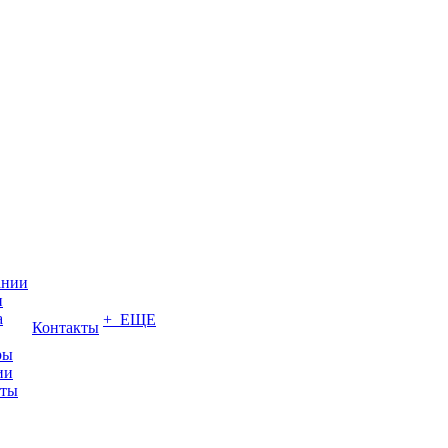
ании
и
а
+ ЕЩЕ
Контакты
ры
ии
иты