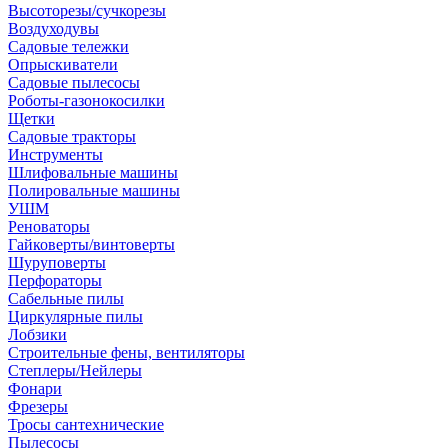
Высоторезы/сучкорезы
Воздуходувы
Садовые тележки
Опрыскиватели
Садовые пылесосы
Роботы-газонокосилки
Щетки
Садовые тракторы
Инструменты
Шлифовальные машины
Полировальные машины
УШМ
Реноваторы
Гайковерты/винтоверты
Шуруповерты
Перфораторы
Сабельные пилы
Циркулярные пилы
Лобзики
Строительные фены, вентиляторы
Степлеры/Нейлеры
Фонари
Фрезеры
Тросы сантехнические
Пылесосы