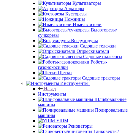
Культиваторы
Аэраторы
Кусторезы
Ножницы
Измельчители
Высоторезы/
сучкорезы
Воздуходувы
Садовые тележки
Опрыскиватели
Садовые пылесосы
Роботы-
газонокосилки
Щетки
Садовые тракторы
Инструменты
Назад
Инструменты
Шлифовальные
машины
Полировальные
машины
УШМ
Реноваторы
Гайковерты/