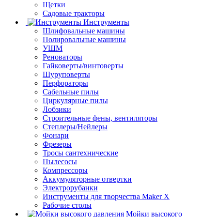
Щетки
Садовые тракторы
Инструменты
Шлифовальные машины
Полировальные машины
УШМ
Реноваторы
Гайковерты/винтоверты
Шуруповерты
Перфораторы
Сабельные пилы
Циркулярные пилы
Лобзики
Строительные фены, вентиляторы
Степлеры/Нейлеры
Фонари
Фрезеры
Тросы сантехнические
Пылесосы
Компрессоры
Аккумуляторные отвертки
Электрорубанки
Инструменты для творчества Maker X
Рабочие столы
Мойки высокого