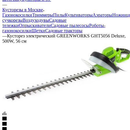
—
Кусторезы в Москве
Газонокосилки
Триммеры
Пилы
Культиваторы
Аэраторы
Ножниц
сучкорезы
Воздуходувы
Садовые
тележки
Опрыскиватели
Садовые пылесосы
Роботы-
газонокосилки
Щетки
Садовые тракторы
—
Кусторез электрический GREENWORKS GHT5056 Deluxe,
500W, 56 см