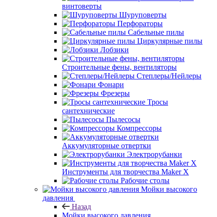
винтоверты
Шуруповерты
Перфораторы
Сабельные пилы
Циркулярные пилы
Лобзики
Строительные фены, вентиляторы
Степлеры/Нейлеры
Фонари
Фрезеры
Тросы
сантехнические
Пылесосы
Компрессоры
Аккумуляторные отвертки
Электрорубанки
Инструменты для творчества Maker X
Рабочие столы
Мойки высокого
давления
Назад
Мойки высокого давления