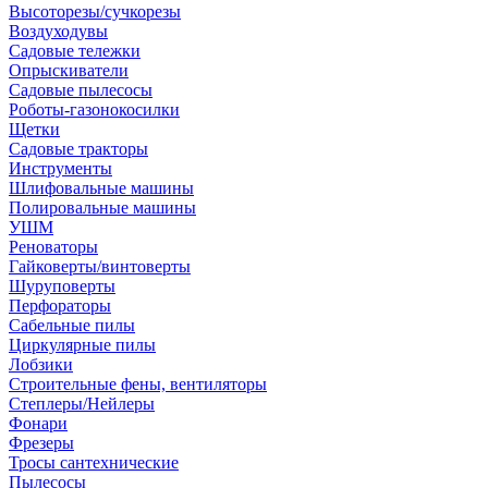
Высоторезы/сучкорезы
Воздуходувы
Садовые тележки
Опрыскиватели
Садовые пылесосы
Роботы-газонокосилки
Щетки
Садовые тракторы
Инструменты
Шлифовальные машины
Полировальные машины
УШМ
Реноваторы
Гайковерты/винтоверты
Шуруповерты
Перфораторы
Сабельные пилы
Циркулярные пилы
Лобзики
Строительные фены, вентиляторы
Степлеры/Нейлеры
Фонари
Фрезеры
Тросы сантехнические
Пылесосы