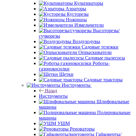
Культиваторы
Аэраторы
Кусторезы
Ножницы
Измельчители
Высоторезы/
сучкорезы
Воздуходувы
Садовые тележки
Опрыскиватели
Садовые пылесосы
Роботы-
газонокосилки
Щетки
Садовые тракторы
Инструменты
Назад
Инструменты
Шлифовальные
машины
Полировальные
машины
УШМ
Реноваторы
Гайковерты/