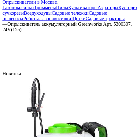
Опрыскиватели в Москве
Газонокосилки
Триммеры
Пилы
Культиваторы
Аэраторы
Кусторе
сучкорезы
Воздуходувы
Садовые тележки
Садовые
пылесосы
Роботы-газонокосилки
Щетки
Садовые тракторы
—
Опрыскиватель аккумуляторный Greenworks Арт. 5300307,
24V(15л)
Новинка