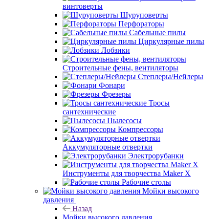
винтоверты
Шуруповерты
Перфораторы
Сабельные пилы
Циркулярные пилы
Лобзики
Строительные фены, вентиляторы
Степлеры/Нейлеры
Фонари
Фрезеры
Тросы
сантехнические
Пылесосы
Компрессоры
Аккумуляторные отвертки
Электрорубанки
Инструменты для творчества Maker X
Рабочие столы
Мойки высокого
давления
Назад
Мойки высокого давления