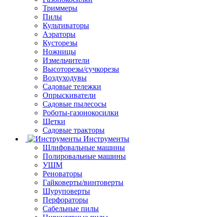
Триммеры
Пилы
Культиваторы
Аэраторы
Кусторезы
Ножницы
Измельчители
Высоторезы/сучкорезы
Воздуходувы
Садовые тележки
Опрыскиватели
Садовые пылесосы
Роботы-газонокосилки
Щетки
Садовые тракторы
Инструменты
Шлифовальные машины
Полировальные машины
УШМ
Реноваторы
Гайковерты/винтоверты
Шуруповерты
Перфораторы
Сабельные пилы