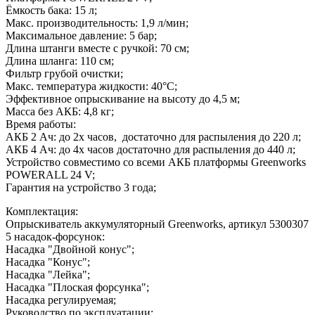
Ёмкость бака: 15 л;
Макс. производительность: 1,9 л/мин;
Максимальное давление: 5 бар;
Длина штанги вместе с ручкой: 70 см;
Длина шланга: 110 см;
Фильтр грубой очистки;
Макс. температура жидкости: 40°C;
Эффективное опрыскивание на высоту до 4,5 м;
Масса без АКБ: 4,8 кг;
Время работы:
АКБ 2 Ач: до 2х часов, достаточно для распыления до 220 л;
АКБ 4 Ач: до 4х часов достаточно для распыления до 440 л;
Устройство совместимо со всеми АКБ платформы Greenworks
POWERALL 24 V;
Гарантия на устройство 3 года;
Комплектация:
Опрыскиватель аккумуляторный Greenworks, артикул 5300307
5 насадок-форсунок:
Насадка "Двойной конус";
Насадка "Конус";
Насадка "Лейка";
Насадка "Плоская форсунка";
Насадка регулируемая;
Руководство по эксплуатации;